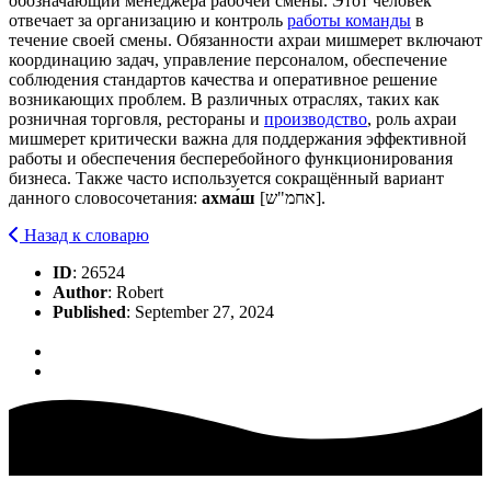
обозначающий менеджера рабочей смены. Этот человек
отвечает за организацию и контроль
работы команды
в
течение своей смены. Обязанности ахраи мишмерет включают
координацию задач, управление персоналом, обеспечение
соблюдения стандартов качества и оперативное решение
возникающих проблем. В различных отраслях, таких как
розничная торговля, рестораны и
производство
, роль ахраи
мишмерет критически важна для поддержания эффективной
работы и обеспечения бесперебойного функционирования
бизнеса. Также часто используется сокращённый вариант
данного словосочетания:
ахма́ш
[אחמ"ש].
Назад к словарю
ID
: 26524
Author
: Robert
Published
: September 27, 2024