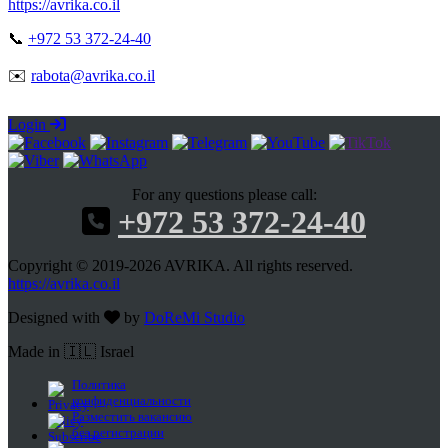
https://avrika.co.il
📞
+972 53 372-24-40
✉️
rabota@avrika.co.il
Login
For any questions please call:
+972 53 372-24-40
Copyright © 2019-2026 AVRIKA. All rights reserved.
https://avrika.co.il
Designed with
by
DoReMi Studio
Made in 🇮🇱 Israel
Политика
конфиденциальности
Разместить вакансию
без регистрации