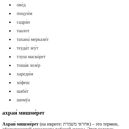
ове́д
пицуи́м
садра́н
таалот
тахана́ меркази́т
теуда́т зеу́т
тлуш маско́рет
тоша́в хозе́р
хареди́м
хо́феш
шаба́т
шимýа
ахраи́ мишме́рет
Ахраи́ мишме́рет
(на иврите: אחראי משמרת) – это термин,