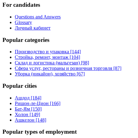
For candidates
Questions and Answers
Glossary
Личный кабинет
Popular categories
Производство и упаковка [144]
Стройка, ремонт, монтаж [104]
Склад и логистика (мальгезан) [98]
Сфера услуг, рестораны и розничная торговля [87]
Уборка (никайон), хозяйство [67]
Popular cities
Ашдод [184]
Ришон-ле-Цион [166]
Бат-Ям [150]
Холон [149]
Ашкелон [148]
Popular types of employment