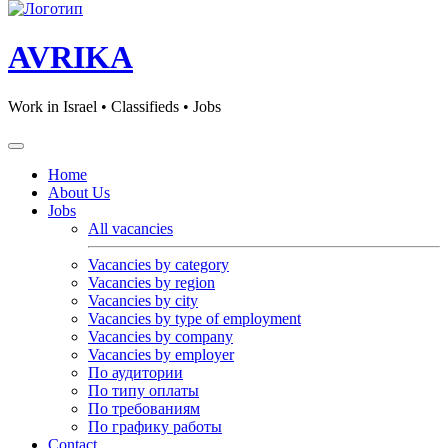
AVRIKA
Work in Israel • Classifieds • Jobs
Home
About Us
Jobs
All vacancies
Vacancies by category
Vacancies by region
Vacancies by city
Vacancies by type of employment
Vacancies by company
Vacancies by employer
По аудитории
По типу оплаты
По требованиям
По графику работы
Contact