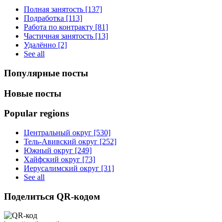
Полная занятость [137]
Подработка [113]
Работа по контракту [81]
Частичная занятость [13]
Удалённо [2]
See all
Популярные посты
Новые посты
Popular regions
Центральный округ [530]
Тель-Авивский округ [252]
Южный округ [249]
Хайфский округ [73]
Иерусалимский округ [31]
See all
Поделиться QR-кодом