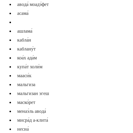
авода́ моадэ́фет
асама́
ахраи́ мишме́рет
ашлама́
кабла́н
каблану́т
коа́х ада́м
купа́т холи́м
мааси́к
мальгиза
мальгизан эгеш
маско́рет
менаэ́ль авода́
мисра́д а-клита́
несиа́