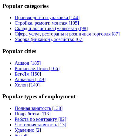
Popular categories
Производство и упаковка [144]
Стройка, ремонт, монтаж [105]
Склад и логистика (мальгезан) [98]
Сфера услуг, рестораны и розничная торговля [87]
Уборка (никайон), хозяйство [67]
Popular cities
Ашдод [185]
Ришон-ле-Цион [166]
Бат-Ям [150]
Ашкелон [149]
Холон [149]
Popular types of employment
Полная занятость [138]
Подработка [113]
Работа по контракту [82]
Частичная занятость [13]
Удалённо [2]
See all