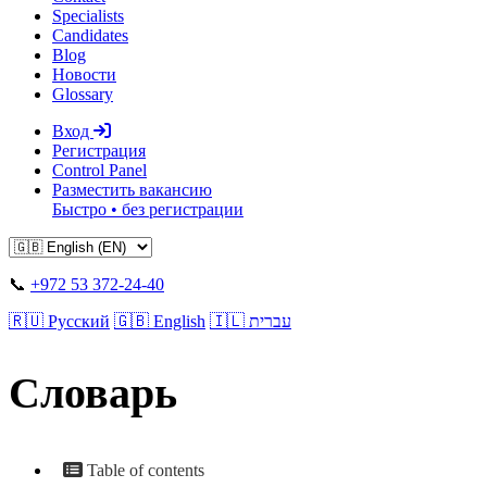
Specialists
Candidates
Blog
Новости
Glossary
Вход
Регистрация
Control Panel
Разместить вакансию
Быстро • без регистрации
📞
+972 53 372-24-40
🇷🇺 Русский
🇬🇧 English
🇮🇱 עברית
Словарь
Table of contents