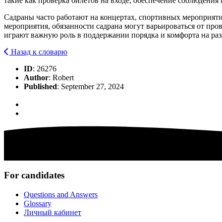
такие как проверка билетов на входе, обеспечение соблюдения
Садраны часто работают на концертах, спортивных мероприяти
мероприятия, обязанности садрана могут варьироваться от п
играют важную роль в поддержании порядка и комфорта на раз
Назад к словарю
ID
: 26276
Author
: Robert
Published
: September 27, 2024
For candidates
Questions and Answers
Glossary
Личный кабинет