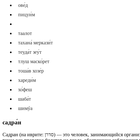
ове́д
пицуи́м
садра́н
таалот
тахана́ меркази́т
теуда́т зеу́т
тлуш маско́рет
тоша́в хозе́р
хареди́м
хо́феш
шаба́т
шимýа
садра́н
Садран (на иврите: סדרן) — это человек, занимающийся организацией и контролем порядка на каком-либо мероприятии или в общественном месте. Это может включать различные задачи,