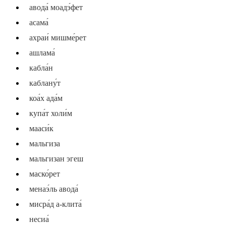
авода́ моадэ́фет
асама́
ахраи́ мишме́рет
ашлама́
кабла́н
каблану́т
коа́х ада́м
купа́т холи́м
мааси́к
мальгиза
мальгизан эгеш
маско́рет
менаэ́ль авода́
мисра́д а-клита́
несиа́