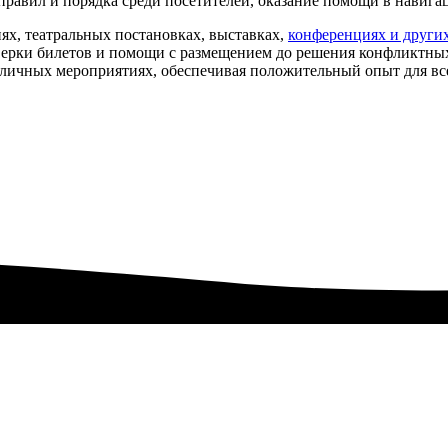
 правил и порядка среди посетителей, оказание помощи в навиг
ях, театральных постановках, выставках,
конференциях и други
роверки билетов и помощи с размещением до решения конфликтны
личных мероприятиях, обеспечивая положительный опыт для все