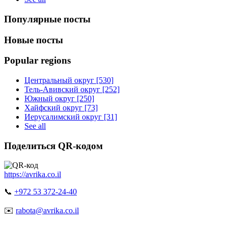
Популярные посты
Новые посты
Popular regions
Центральный округ [530]
Тель-Авивский округ [252]
Южный округ [250]
Хайфский округ [73]
Иерусалимский округ [31]
See all
Поделиться QR-кодом
https://avrika.co.il
📞
+972 53 372-24-40
✉️
rabota@avrika.co.il