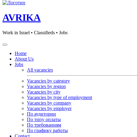
AVRIKA
Work in Israel • Classifieds • Jobs
Home
About Us
Jobs
All vacancies
Vacancies by category
Vacancies by region
Vacancies by city
Vacancies by type of employment
Vacancies by company
Vacancies by employer
По аудитории
По типу оплаты
По требованиям
По графику работы
Contact