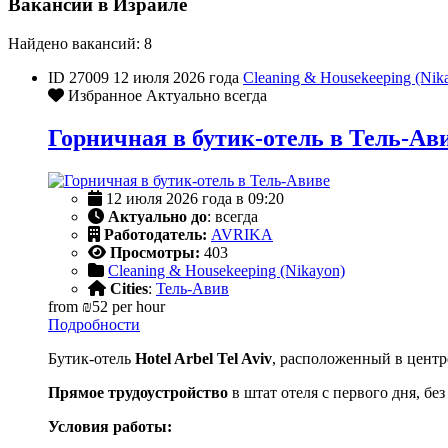
Вакансии в Израиле
Найдено вакансий: 8
ID 27009
12 июля 2026 года
Cleaning & Housekeeping (Nik
Избранное
Актуально всегда
Горничная в бутик-отель в Тель-Ав
12 июля 2026 года в 09:20
Актуально до
: всегда
Работодатель:
AVRIKA
Просмотры:
403
Cleaning & Housekeeping (Nikayon)
Cities
:
Тель-Авив
from
₪52
per hour
Подробности
Бутик-отель
Hotel Arbel Tel Aviv
, расположенный в центр
Прямое трудоустройство
в штат отеля с первого дня, бе
Условия работы: