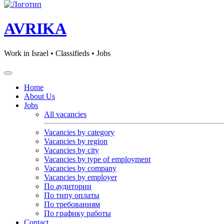
AVRIKA
Work in Israel • Classifieds • Jobs
Home
About Us
Jobs
All vacancies
Vacancies by category
Vacancies by region
Vacancies by city
Vacancies by type of employment
Vacancies by company
Vacancies by employer
По аудитории
По типу оплаты
По требованиям
По графику работы
Contact