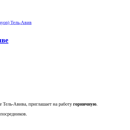
ayon)
Тель-Авив
иве
е Тель-Авива, приглашает на работу
горничную
.
з посредников.