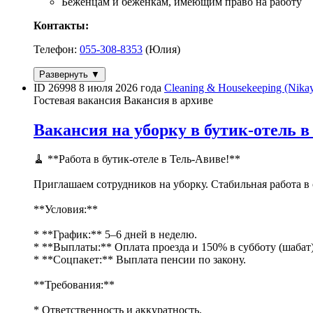
Беженцам и беженкам, имеющим право на работу
Контакты:
Телефон:
055-308-8353
(Юлия)
Развернуть ▼
ID 26998
8 июля 2026 года
Cleaning & Housekeeping (Nika
Гостевая вакансия
Вакансия в архиве
Вакансия на уборку в бутик-отель в
🧹 **Работа в бутик-отеле в Тель-Авиве!**
Приглашаем сотрудников на уборку. Стабильная работа в
**Условия:**
* **График:** 5–6 дней в неделю.
* **Выплаты:** Оплата проезда и 150% в субботу (шабат)
* **Соцпакет:** Выплата пенсии по закону.
**Требования:**
* Ответственность и аккуратность.