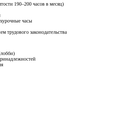
ятости 190–200 часов в месяц)
ы
рхурочные часы
м трудового законодательства
(лобби)
 принадлежностей
ля