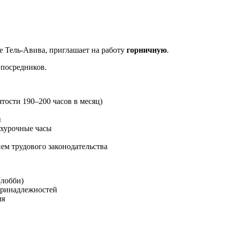
е Тель-Авива, приглашает на работу
горничную
.
з посредников.
ятости 190–200 часов в месяц)
ы
рхурочные часы
м трудового законодательства
(лобби)
 принадлежностей
ля