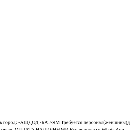
род: -АШДОД -БАТ-ЯМ Требуется персонал(женщины)для у
й за месяц ОПЛАТА НАЛИЧНЫМИ Все вопросы в Whats App