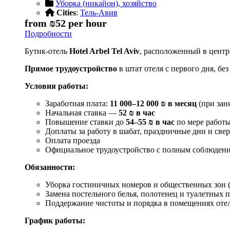
Уборка (никайон), хозяйство
Cities
:
Тель-Авив
from
₪52
per hour
Подробности
Бутик-отель
Hotel Arbel Tel Aviv
, расположенный в центр
Прямое трудоустройство
в штат отеля с первого дня, бе
Условия работы:
Заработная плата:
11 000–12 000 ₪ в месяц
(при зан
Начальная ставка —
52 ₪ в час
Повышение ставки до
54–55 ₪ в час
по мере работ
Доплаты за работу в шабат, праздничные дни и све
Оплата проезда
Официальное трудоустройство с полным соблюдение
Обязанности:
Уборка гостиничных номеров и общественных зон 
Замена постельного белья, полотенец и туалетных
Поддержание чистоты и порядка в помещениях оте
График работы: