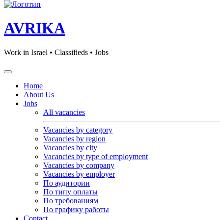
AVRIKA
Work in Israel • Classifieds • Jobs
Home
About Us
Jobs
All vacancies
Vacancies by category
Vacancies by region
Vacancies by city
Vacancies by type of employment
Vacancies by company
Vacancies by employer
По аудитории
По типу оплаты
По требованиям
По графику работы
Contact