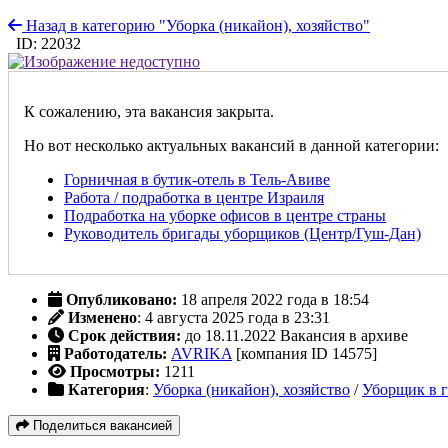
Назад в категорию "Уборка (никайон), хозяйство"
ID: 22032
К сожалению, эта вакансия закрыта.
Но вот несколько актуальных вакансий в данной категории:
Горничная в бутик-отель в Тель-Авиве
Работа / подработка в центре Израиля
Подработка на уборке офисов в центре страны
Руководитель бригады уборщиков (Центр/Гуш-Дан)
Опубликовано:
18 апреля 2022 года в 18:54
Изменено
: 4 августа 2025 года в 23:31
Срок действия:
до 18.11.2022
Вакансия в архиве
Работодатель:
AVRIKA
[компания ID 14575]
Просмотры:
1211
Категория
:
Уборка (никайон), хозяйство
/
Уборщик в 
Поделиться вакансией