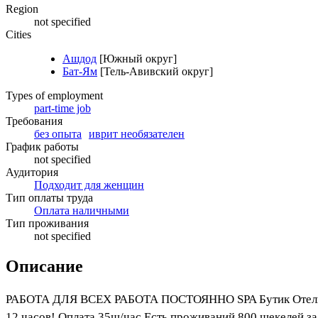
Region
not specified
Cities
Ашдод
[Южный округ]
Бат-Ям
[Тель-Авивский округ]
Types of employment
part-time job
Требования
без опыта
иврит необязателен
График работы
not specified
Аудитория
Подходит для женщин
Тип оплаты труда
Оплата наличными
Тип проживания
not specified
Описание
РАБОТА ДЛЯ ВСЕХ РАБОТА ПОСТОЯННО SPA Бутик Отель го
12 часов! Оплата 35ш/час Есть проживаний 800 шекеле