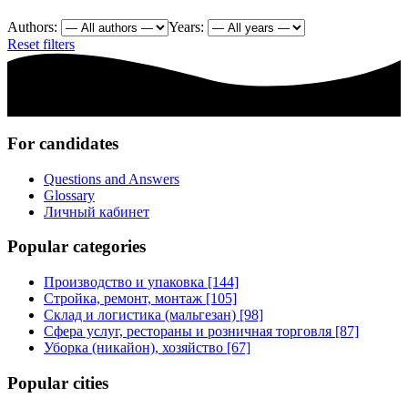
Authors:
Years:
Reset filters
For candidates
Questions and Answers
Glossary
Личный кабинет
Popular categories
Производство и упаковка [144]
Стройка, ремонт, монтаж [105]
Склад и логистика (мальгезан) [98]
Сфера услуг, рестораны и розничная торговля [87]
Уборка (никайон), хозяйство [67]
Popular cities