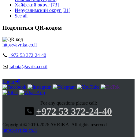
Хайфский округ [73]
Иерусалимский округ [31]
See all
Поделиться QR-кодом
https://avrika.co.il
📞
+972 53 372-24-40
✉️
rabota@avrika.co.il
Login
For any questions please call:
+972 53 372-24-40
Copyright © 2019-2026 AVRIKA. All rights reserved.
https://avrika.co.il