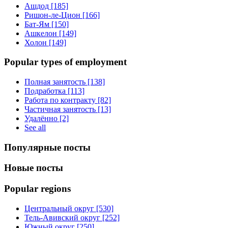
Ашдод [185]
Ришон-ле-Цион [166]
Бат-Ям [150]
Ашкелон [149]
Холон [149]
Popular types of employment
Полная занятость [138]
Подработка [113]
Работа по контракту [82]
Частичная занятость [13]
Удалённо [2]
See all
Популярные посты
Новые посты
Popular regions
Центральный округ [530]
Тель-Авивский округ [252]
Южный округ [250]