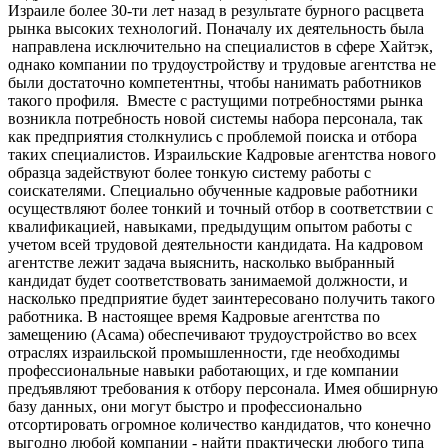
Израиле более 30-ти лет назад в результате бурного расцвета
рынка высоких технологий. Поначалу их деятельность была
направлена исключительно на специалистов в сфере Хайтэк,
однако компании по трудоустройству и трудовые агентства не
были достаточно компетентны, чтобы нанимать работников
такого профиля. Вместе с растущими потребностями рынка
возникла потребность новой системы набора персонала, так
как предприятия столкнулись с проблемой поиска и отбора
таких специалистов. Израильские Кадровые агентства нового
образца задействуют более тонкую систему работы с
соискателями. Специально обученные кадровые работники
осуществляют более тонкий и точный отбор в соответствии с
квалификацией, навыками, предыдущим опытом работы с
учетом всей трудовой деятельности кандидата. На кадровом
агентстве лежит задача выяснить, насколько выбранный
кандидат будет соответствовать занимаемой должности, и
насколько предприятие будет заинтересовано получить такого
работника. В настоящее время Кадровые агентства по
замещению (Асама) обеспечивают трудоустройство во всех
отраслях израильской промышленности, где необходимы
профессиональные навыки работающих, и где компании
предъявляют требования к отбору персонала. Имея обширную
базу данных, они могут быстро и профессионально
отсортировать огромное количество кандидатов, что конечно
выгодно любой компании - найти практически любого типа