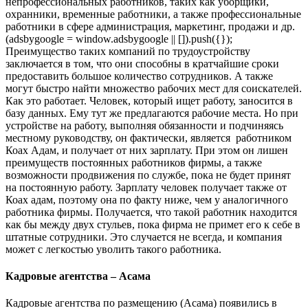
непрофессиональных работников, таких как уборщики,
охранники, временные работники, а также профессиональные
работники в сфере администрация, маркетинг, продажи и др.
(adsbygoogle = window.adsbygoogle || []).push({});
Преимущество таких компаний по трудоустройству
заключается в том, что они способны в кратчайшие сроки
предоставить большое количество сотрудников. А также
могут быстро найти множество рабочих мест для соискателей.
Как это работает. Человек, который ищет работу, заносится в
базу данных. Ему тут же предлагаются рабочие места. Но при
устройстве на работу, выполняя обязанности и подчиняясь
местному руководству, он фактически, является работником
Коах Адам, и получает от них зарплату. При этом он лишен
преимуществ постоянных работников фирмы, а также
возможности продвижения по службе, пока не будет принят
на постоянную работу. Зарплату человек получает также от
Коах адам, поэтому она по факту ниже, чем у аналогичного
работника фирмы. Получается, что такой работник находится
как бы между двух стульев, пока фирма не примет его к себе в
штатные сотрудники. Это случается не всегда, и компания
может с легкостью уволить такого работника.
Кадровые агентства – Асама
Кадровые агентства по размещению (Асама) появились в