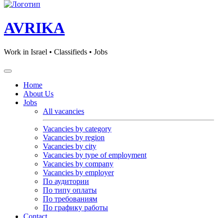
AVRIKA
Work in Israel • Classifieds • Jobs
Home
About Us
Jobs
All vacancies
Vacancies by category
Vacancies by region
Vacancies by city
Vacancies by type of employment
Vacancies by company
Vacancies by employer
По аудитории
По типу оплаты
По требованиям
По графику работы
Contact