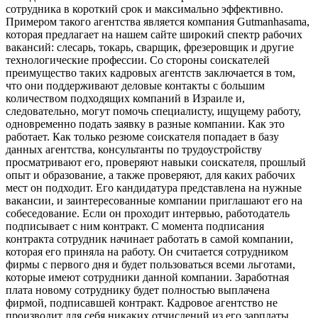
сотрудника в короткий срок и максимально эффективно.
Примером такого агентства является компания Gutmanhasama,
которая предлагает на нашем сайте широкий спектр рабочих
вакансий: слесарь, токарь, сварщик, фрезеровщик и другие
технологические профессии. Со стороны соискателей
преимущество таких кадровых агентств заключается в том,
что они поддерживают деловые контакты с большим
количеством подходящих компаний в Израиле и,
следовательно, могут помочь специалисту, ищущему работу,
одновременно подать заявку в разные компании. Как это
работает. Как только резюме соискателя попадает в базу
данных агентства, консультанты по трудоустройству
просматривают его, проверяют навыки соискателя, прошлый
опыт и образование, а также проверяют, для каких рабочих
мест он подходит. Его кандидатура представлена на нужные
вакансии, и заинтересованные компании приглашают его на
собеседование. Если он проходит интервью, работодатель
подписывает с ним контракт. С момента подписания
контракта сотрудник начинает работать в самой компании,
которая его приняла на работу. Он считается сотрудником
фирмы с первого дня и будет пользоваться всеми льготами,
которые имеют сотрудники данной компании. Заработная
плата новому сотруднику будет полностью выплачена
фирмой, подписавшей контракт. Кадровое агентство не
производит для себя никаких отчислений из его зарплаты.