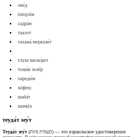
ове́д
пицуи́м
садра́н
таалот
тахана́ меркази́т
теуда́т зеу́т
тлуш маско́рет
тоша́в хозе́р
хареди́м
хо́феш
шаба́т
шимýа
теуда́т зеу́т
Теуда́т зеу́т
(תְּעוּדַת זֶהוּת) — это израильское удостоверение