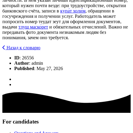
личности. В нём указан личный идентификационный номер,
который нужен почти везде: при трудоустройстве, открытии
банковского счёта, записи в
купа́т холи́м
, обращении в
госучреждения и получении услуг. Работодатель может
попросить номер теудат зеут для оформления документов,
выдачи
тлуш маско́рет
и обязательных отчислений. Важно не
передавать фото документа незнакомым людям без
понимания, зачем оно требуется.
Назад к словарю
ID
: 26556
Author
: admin
Published
: May 27, 2026
For candidates