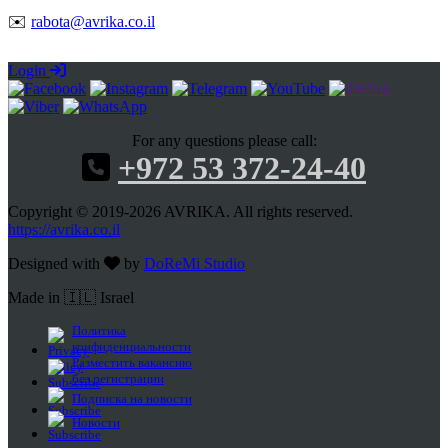
✉️
rabota@avrika.co.il
Login
For any questions please call:
+972 53 372-24-40
Copyright © 2019-2026 AVRIKA. All rights reserved.
https://avrika.co.il
Designed with
by
DoReMi Studio
Made in 🇮🇱 Israel
Политика
конфиденциальности
Разместить вакансию
без регистрации
Подписка на новости
Новости