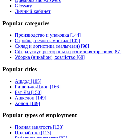
Questions and Answers
Glossary
Личный кабинет
Popular categories
Производство и упаковка [144]
Стройка, ремонт, монтаж [105]
Склад и логистика (мальгезан) [98]
Сфера услуг, рестораны и розничная торговля [87]
Уборка (никайон), хозяйство [68]
Popular cities
Ашдод [185]
Ришон-ле-Цион [166]
Бат-Ям [150]
Ашкелон [149]
Холон [149]
Popular types of employment
Полная занятость [138]
Подработка [113]