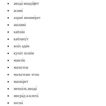
авода́ моадэ́фет
асама́
ахраи́ мишме́рет
ашлама́
кабла́н
каблану́т
коа́х ада́м
купа́т холи́м
мааси́к
мальгиза
мальгизан эгеш
маско́рет
менаэ́ль авода́
мисра́д а-клита́
несиа́