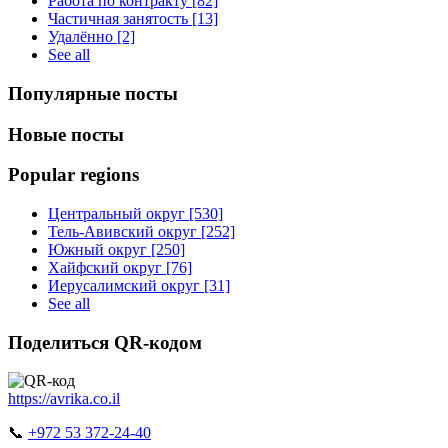
Работа по контракту [82]
Частичная занятость [13]
Удалённо [2]
See all
Популярные посты
Новые посты
Popular regions
Центральный округ [530]
Тель-Авивский округ [252]
Южный округ [250]
Хайфский округ [76]
Иерусалимский округ [31]
See all
Поделиться QR-кодом
https://avrika.co.il
📞
+972 53 372-24-40