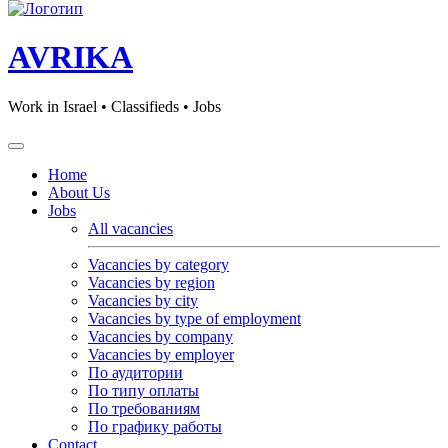
AVRIKA
Work in Israel • Classifieds • Jobs
Home
About Us
Jobs
All vacancies
Vacancies by category
Vacancies by region
Vacancies by city
Vacancies by type of employment
Vacancies by company
Vacancies by employer
По аудитории
По типу оплаты
По требованиям
По графику работы
Contact