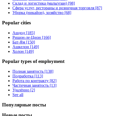
Склад и логистика (мальгезан) [98]
Сфера услуг, рестораны и розничная торговля [87]
Уборка (никайон), хозяйство [68]
Popular cities
Ашдод [185]
Ришон-ле-Цион [166]
Бат-Ям [150]
Ашкелон [149]
Холон [149]
Popular types of employment
Полная занятость [138]
Подработка [113]
Работа по контракту [82]
Частичная занятость [13]
Удалённо [2]
See all
Популярные посты
Новые посты