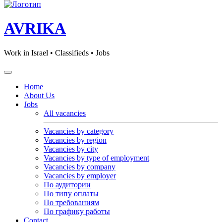
AVRIKA
Work in Israel • Classifieds • Jobs
Home
About Us
Jobs
All vacancies
Vacancies by category
Vacancies by region
Vacancies by city
Vacancies by type of employment
Vacancies by company
Vacancies by employer
По аудитории
По типу оплаты
По требованиям
По графику работы
Contact