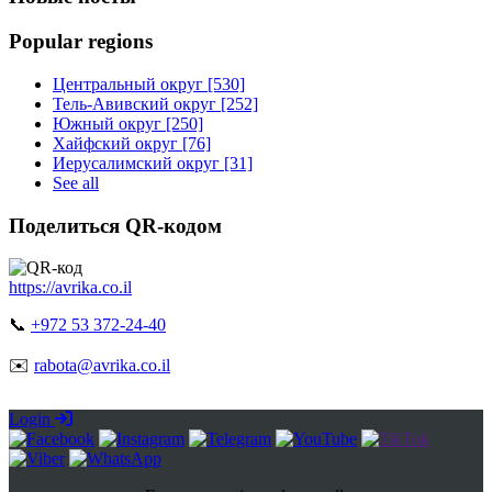
Popular regions
Центральный округ [530]
Тель-Авивский округ [252]
Южный округ [250]
Хайфский округ [76]
Иерусалимский округ [31]
See all
Поделиться QR-кодом
https://avrika.co.il
📞
+972 53 372-24-40
✉️
rabota@avrika.co.il
Login