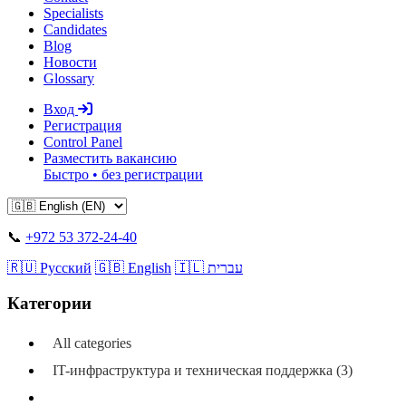
Specialists
Candidates
Blog
Новости
Glossary
Вход
Регистрация
Control Panel
Разместить вакансию
Быстро • без регистрации
📞
+972 53 372-24-40
🇷🇺 Русский
🇬🇧 English
🇮🇱 עברית
Категории
All categories
IT-инфраструктура и техническая поддержка (3)
Автосервис и ремонт (24)