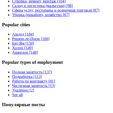
Стройка, ремонт, монтаж [104]
Склад и логистика (мальгезан) [98]
Сфера услуг, рестораны и розничная торговля [87]
Уборка (никайон), хозяйство [67]
Popular cities
Ашдод [184]
Ришон-ле-Цион [166]
Бат-Ям [150]
Холон [149]
Ашкелон [148]
Popular types of employment
Полная занятость [137]
Подработка [113]
Работа по контракту [81]
Частичная занятость [13]
Удалённо [2]
See all
Популярные посты