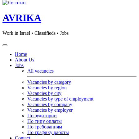
AVRIKA
Work in Israel • Classifieds • Jobs
Home
About Us
Jobs
All vacancies
Vacancies by category
Vacancies by region
Vacancies by city
Vacancies by type of employment
Vacancies by company
Vacancies by employer
По аудитории
По типу оплаты
По требованиям
По графику работы
Contact