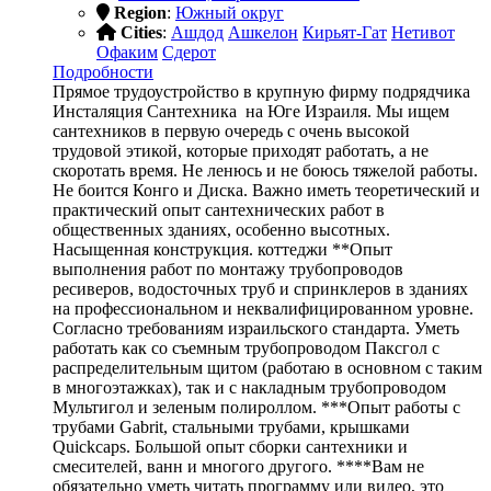
Region
:
Южный округ
Cities
:
Ашдод
Ашкелон
Кирьят-Гат
Нетивот
Офаким
Сдерот
Подробности
Прямое трудоустройство в крупную фирму подрядчика
Инсталяция Сантехника на Юге Израиля. Мы ищем
сантехников в первую очередь с очень высокой
трудовой этикой, которые приходят работать, а не
скоротать время. Не ленюсь и не боюсь тяжелой работы.
Не боится Конго и Диска. Важно иметь теоретический и
практический опыт сантехнических работ в
общественных зданиях, особенно высотных.
Насыщенная конструкция. коттеджи **Опыт
выполнения работ по монтажу трубопроводов
ресиверов, водосточных труб и спринклеров в зданиях
на профессиональном и неквалифицированном уровне.
Согласно требованиям израильского стандарта. Уметь
работать как со съемным трубопроводом Паксгол с
распределительным щитом (работаю в основном с таким
в многоэтажках), так и с накладным трубопроводом
Мультигол и зеленым полироллом. ***Опыт работы с
трубами Gabrit, стальными трубами, крышками
Quickcaps. Большой опыт сборки сантехники и
смесителей, ванн и многого другого. ****Вам не
обязательно уметь читать программу или видео, это