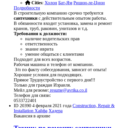
Cities
:
Холон
Бат-Ям
Ришон-ле-Цион
Подробности
В строительную компанию срочно требуются
сантехники
с действительным опытом работы.
В обязанности входит установка, замена и ремонт
кранов, труб, раковин, унитазов и т.д.
Требования к должности:
наличие водительских прав
ответственность
знание иврита
умение общаться с клиентами
Подходит для всех возрастов.
Рабочая машина и телефон от компании.
З/п по факту собеседования, зависит от опыта!
Хорошие условия для подходящих.
Прямое Трудоустройство с первого дня!!!
Только для граждан Израиля.
Мейл для резюме:
resume@avrika.co.il
Телефон для связи:
0533722401
ID 20390
4 февраля 2021 года
Construction, Repair &
Installation
Хайфа
Хадера
Вакансия в архиве