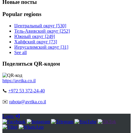
Новые посты
Popular regions
Центральный округ [530]
Тель-Авивский округ [252]
Южный округ [249]
Хайфский округ [73]
Иерусалимский округ [31]
See all
Поделиться QR-кодом
https://avrika.co.il
📞
+972 53 372-24-40
✉️
rabota@avrika.co.il
Login