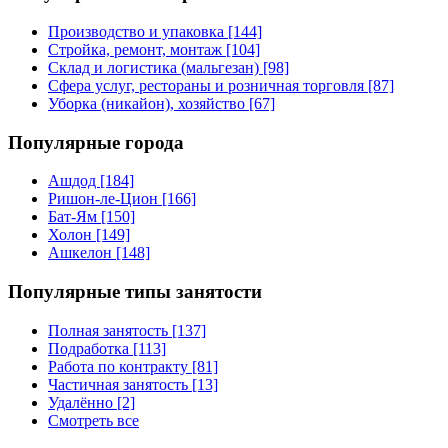
Производство и упаковка [144]
Стройка, ремонт, монтаж [104]
Склад и логистика (мальгезан) [98]
Сфера услуг, рестораны и розничная торговля [87]
Уборка (никайон), хозяйство [67]
Популярные города
Ашдод [184]
Ришон-ле-Цион [166]
Бат-Ям [150]
Холон [149]
Ашкелон [148]
Популярные типы занятости
Полная занятость [137]
Подработка [113]
Работа по контракту [81]
Частичная занятость [13]
Удалённо [2]
Смотреть все