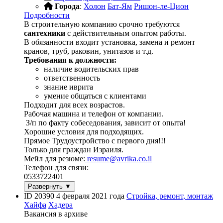
Города
:
Холон
Бат-Ям
Ришон-ле-Цион
Подробности
В строительную компанию срочно требуются
сантехники
с действительным опытом работы.
В обязанности входит установка, замена и ремонт
кранов, труб, раковин, унитазов и т.д.
Требования к должности:
наличие водительских прав
ответственность
знание иврита
умение общаться с клиентами
Подходит для всех возрастов.
Рабочая машина и телефон от компании.
З/п по факту собеседования, зависит от опыта!
Хорошие условия для подходящих.
Прямое Трудоустройство с первого дня!!!
Только для граждан Израиля.
Мейл для резюме:
resume@avrika.co.il
Телефон для связи:
0533722401
Развернуть ▼
ID 20390
4 февраля 2021 года
Стройка, ремонт, монтаж
Хайфа
Хадера
Вакансия в архиве