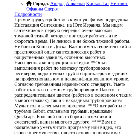
Города
:
Ашдод
Ашкелон
Кирьят-Гат
Нетивот
Офаким
Сдерот
Подробности
Прямое трудоустройство в крупную фирму подрядчика
Инсталяция Сантехника на Юге Израиля. Мы ищем
сантехников в первую очередь с очень высокой
трудовой этикой, которые приходят работать, а не
скоротать время. Не ленюсь и не боюсь тяжелой работы.
Не боится Конго и Диска. Важно иметь теоретический и
практический опыт сантехнических работ в
общественных зданиях, особенно высотных.
Насыщенная конструкция. коттеджи **Опыт
выполнения работ по монтажу трубопроводов
ресиверов, водосточных труб и спринклеров в зданиях
на профессиональном и неквалифицированном уровне.
Согласно требованиям израильского стандарта. Уметь
работать как со съемным трубопроводом Паксгол с
распределительным щитом (работаю в основном с таким
в многоэтажках), так и с накладным трубопроводом
Мультигол и зеленым полироллом. ***Опыт работы с
трубами Gabrit, стальными трубами, крышками
Quickcaps. Большой опыт сборки сантехники и
смесителей, ванн и многого другого. ****Вам не
обязательно уметь читать программу или видео, это
скорее преимущество..просто основы в программах...