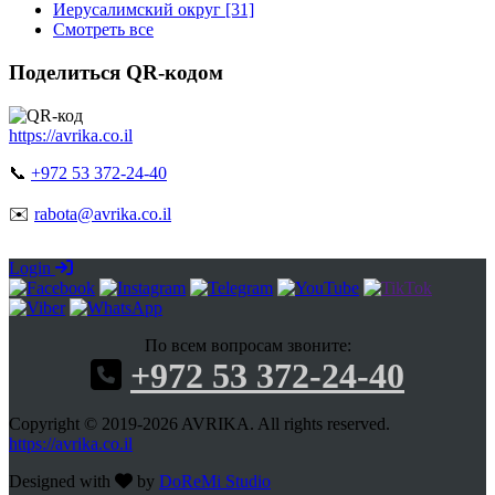
Иерусалимский округ [31]
Смотреть все
Поделиться QR-кодом
https://avrika.co.il
📞
+972 53 372-24-40
✉️
rabota@avrika.co.il
Login
По всем вопросам звоните:
+972 53 372-24-40
Copyright © 2019-2026 AVRIKA. All rights reserved.
https://avrika.co.il
Designed with
by
DoReMi Studio