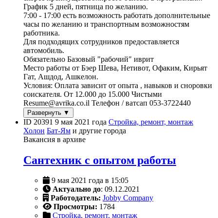
График 5 дней, пятница по желанию.
7:00 - 17:00 есть возможность работать дополнительные
часы по желанию и транспортным возможностям
работника.
Для подходящих сотрудников предоставляется
автомобиль.
Обязательно Базовый "рабочий" иврит
Место работы от Бэер Шева, Нетивот, Офаким, Кирьят
Гат, Ашдод, Ашкелон.
Условия: Оплата зависит от опыта , навыков и сноровки
соискателя. От 12.000 до 15.000 Чистыми
Resume@avrika.co.il Телефон / ватсап 053-3722440
Развернуть ▼
ID 20391
9 мая 2021 года
Стройка, ремонт, монтаж
Холон
Бат-Ям
и другие города
Вакансия в архиве
Сантехник с опытом работы
9 мая 2021 года в 15:05
Актуально до
: 09.12.2021
Работодатель:
Jobby Company
Просмотры:
1784
Стройка, ремонт, монтаж