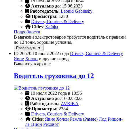
15 ноября 2022 года в 00:47
Актуально до
: 15.06.2023
Работодатель:
Leonid Gabinsky
Просмотры:
1280
Drivers, Couriers & Delivery
Cities
:
Хайфа
Подробности
В магазин электротоваров требуется водитель с правами
до 12 тонн, хорошие условия,
Развернуть ▼
ID 20570
10 июля 2022 года
Drivers, Couriers & Delivery
Явне
Холон
и другие города
Вакансия в архиве
Водитель грузовика до 12
10 июля 2022 года в 10:56
Актуально до
: 10.02.2023
Работодатель:
AVRIKA
Просмотры:
2384
Drivers, Couriers & Delivery
Cities
:
Явне
Холон
Рамла (Рамле)
Лод
Ришон-
ле-Цион
Реховот