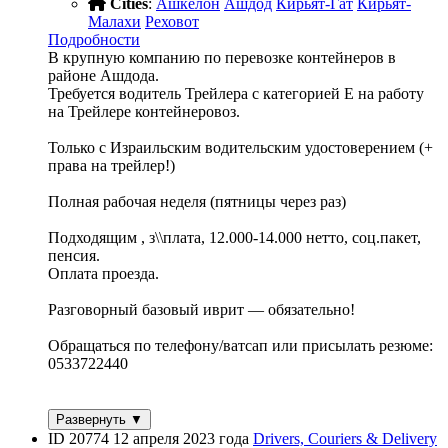
Cities
:
Ашкелон
Ашдод
Кирьят-Гат
Кирьят-
Малахи
Реховот
Подробности
В крупную компанию по перевозке контейнеров в
районе Ашдода.
Требуется водитель Трейлера с категорией Е на работу
на Трейлере контейнеровоз.
Только с Израильским водительским удостоверением (+
права на трейлер!)
Полная рабочая неделя (пятницы через раз)
Подходящим , з\\плата, 12.000-14.000 нетто, соц.пакет,
пенсия.
Оплата проезда.
Разговорный базовый иврит — обязательно!
Обращаться по телефону/ватсап или присылать резюме:
0533722440
Развернуть ▼
ID 20774
12 апреля 2023 года
Drivers, Couriers & Delivery