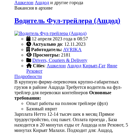
Ашкелон
Ашдод
и другие города
Вакансия в архиве
Водитель Фул-трейлера (Ашдод)
12 апреля 2023 года в 08:57
Актуально до
: 12.11.2023
Работодатель:
AVRIKA
Просмотры:
2181
Drivers, Couriers & Delivery
Cities
:
Ашкелон
Ашдод
Кирьят-Гат
Явне
Реховот
Подробности
В крупную фирму-перевозчик крупно-габаритных
грузов в районе Ашдода Требуется водитель на фул-
трейлер для перевозки контейнеров
Основные
требования:
Опыт работы на полном трейлере (фул)
Базовый иврит
Зарплата Нетто 12-14 тысяч шек в месяц Прямое
трудоустройство, соц пакет. Оплата проезда , База
находится в 20 минутах езды от Ашдода или Реховот, 5
минутах Кирьят Малахи. Подходит для: Ашдод,