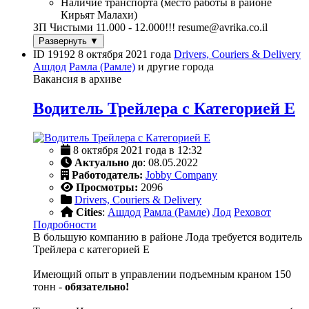
Наличие транспорта (место работы в районе
Кирьят Малахи)
ЗП Чистыми 11.000 - 12.000!!! resume@avrika.co.il
Развернуть ▼
ID 19192
8 октября 2021 года
Drivers, Couriers & Delivery
Ашдод
Рамла (Рамле)
и другие города
Вакансия в архиве
Водитель Трейлера с Категорией Е
8 октября 2021 года в 12:32
Актуально до
: 08.05.2022
Работодатель:
Jobby Company
Просмотры:
2096
Drivers, Couriers & Delivery
Cities
:
Ашдод
Рамла (Рамле)
Лод
Реховот
Подробности
В большую компанию в районе Лода требуется водитель
Трейлера с категорией Е
Имеющий опыт в управлении подъемным краном 150
тонн -
обязательно!