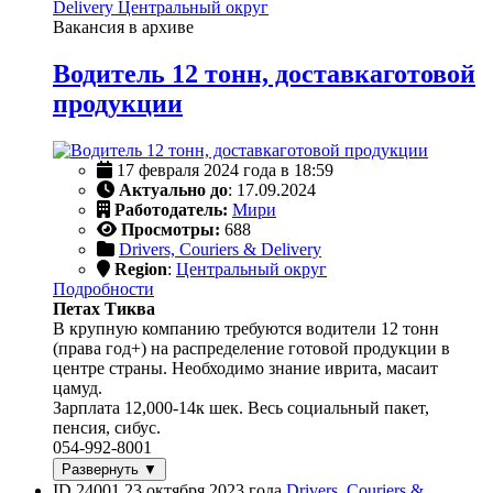
Delivery
Центральный округ
Вакансия в архиве
Водитель 12 тонн, доставкаготовой
продукции
17 февраля 2024 года в 18:59
Актуально до
: 17.09.2024
Работодатель:
Мири
Просмотры:
688
Drivers, Couriers & Delivery
Region
:
Центральный округ
Подробности
Петах Тиква
В крупную компанию требуются водители 12 тонн
(права год+) на распределение готовой продукции в
центре страны. Необходимо знание иврита, масаит
цамуд.
Зарплата 12,000-14к шек. Весь социальный пакет,
пенсия, сибус.
054-992-8001
Развернуть ▼
ID 24001
23 октября 2023 года
Drivers, Couriers &