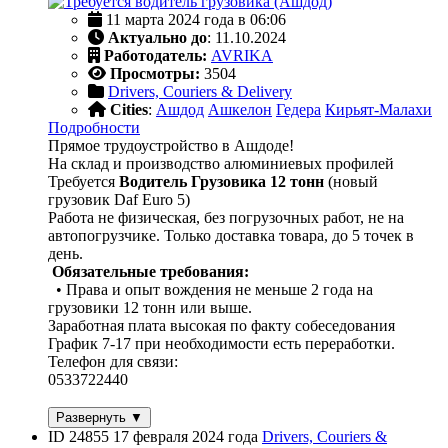
11 марта 2024 года в 06:06
Актуально до
: 11.10.2024
Работодатель:
AVRIKA
Просмотры:
3504
Drivers, Couriers & Delivery
Cities
:
Ашдод
Ашкелон
Гедера
Кирьят-Малахи
Подробности
Прямое трудоустройство в Ашдоде!
На склад и производство алюминиевых профилей
Требуется
Водитель Грузовика 12 тонн
(новый
грузовик Daf Euro 5)
Работа не физическая, без погрузочных работ, не на
автопогрузчике. Только доставка товара, до 5 точек в
день.
Обязательные требования:
• Права и опыт вождения не меньше 2 года на
грузовики 12 тонн или выше.
Заработная плата высокая по факту собеседования
График 7-17 при необходимости есть переработки.
Телефон для связи:
0533722440
Развернуть ▼
ID 24855
17 февраля 2024 года
Drivers, Couriers &