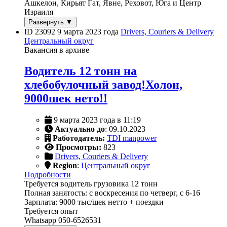
Ашкелон, Кирьят Гат, Явне, Реховот, Юга и Центр
Израиля
Развернуть ▼
ID 23092
9 марта 2023 года
Drivers, Couriers & Delivery
Центральный округ
Вакансия в архиве
Водитель 12 тонн на
хлебобулочный завод!Холон,
9000шек нето!!
9 марта 2023 года в 11:19
Актуально до
: 09.10.2023
Работодатель:
TDI manpower
Просмотры:
823
Drivers, Couriers & Delivery
Region
:
Центральный округ
Подробности
Требуется водитель грузовика 12 тонн
Полная занятость: с воскресения по четверг, с 6-16
Зарплата: 9000 тыс/шек нетто + поездки
Требуется опыт
Whatsapp 050-6526531