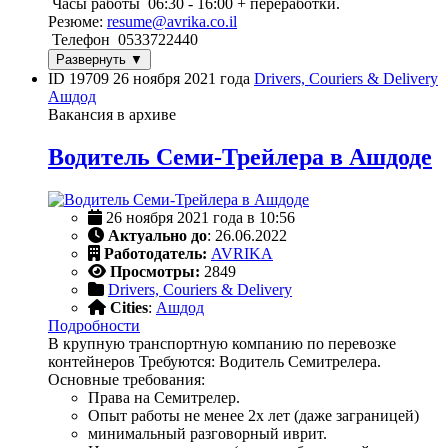
Часы работы 06:30 - 16:00 + переработки.
Резюме:
resume@avrika.co.il
Телефон 0533722440
Развернуть ▼
ID 19709
26 ноября 2021 года
Drivers, Couriers & Delivery
Ашдод
Вакансия в архиве
Водитель Семи-Трейлера в Ашдоде
26 ноября 2021 года в 10:56
Актуально до
: 26.06.2022
Работодатель:
AVRIKA
Просмотры:
2849
Drivers, Couriers & Delivery
Cities
:
Ашдод
Подробности
В крупную транспортную компанию по перевозке
контейнеров Требуются: Водитель Семитрелера.
Основные требования:
Права на Семитрелер.
Опыт работы не менее 2х лет (даже заграницей)
минимальный разговорный иврит.