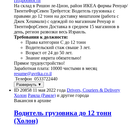
Подробности
На склад в Ришон ле-Цион, район ИКЕА фирмы Ренуар/
ТвентиФорСевен Требуется: Водитель грузовика с
правами до 12 тонн на доставку миштахим (работа с
Джек Хешмали) с одеждой по магазинам Ренуар и
ТвентифорСевен Доставка в среднем 15 магазинов в
день, регион развозки весь Израиль.
Требования к должности:
Права категории С до 12 тонн
Водительский стаж свыше 3 лет.
Возраст от 24 до 50 лет.
Знание иврита обязательно!
Прямое трудоустройство!
Заработная плата: 10000 чистыми в месяц
resume@avrika.co.il
Телефон 0533722440
Развернуть ▼
ID 20858
11 мая 2022 года
Drivers, Couriers & Delivery
Холон
Рамла (Рамле)
и другие города
Вакансия в архиве
Водитель грузовика до 12 тонн
(Холон)