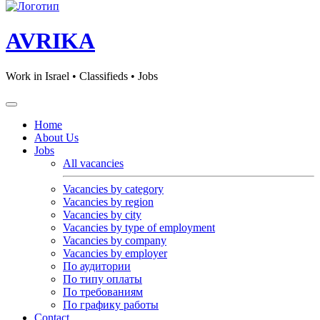
AVRIKA
Work in Israel • Classifieds • Jobs
Home
About Us
Jobs
All vacancies
Vacancies by category
Vacancies by region
Vacancies by city
Vacancies by type of employment
Vacancies by company
Vacancies by employer
По аудитории
По типу оплаты
По требованиям
По графику работы
Contact