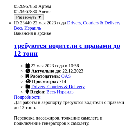
0526967850 Артём
0526967830 Алекс
Развернуть ▼
ID 23440
22 мая 2023 года
Drivers, Couriers & Delivery
Весь Израиль
Вакансия в архиве
требуются водители с правами до
12 тонн
22 мая 2023 года в 10:56
Актуально до
: 22.12.2023
Работодатель:
QAS
Просмотры:
714
Drivers, Couriers & Delivery
Region
:
Весь Израиль
Подробности
Для работы в аэропорту требуются водители с правами
до 12 тонн.
Перевозка пассажиров, толкание самолета и
подключение генераторов к самолету.