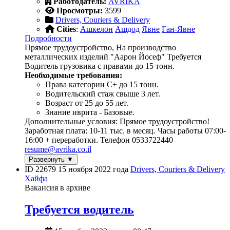
Работодатель:
AVRIKA
Просмотры:
3599
Drivers, Couriers & Delivery
Cities
:
Ашкелон
Ашдод
Явне
Ган-Явне
Подробности
Прямое трудоустройство, На производство
металлических изделий "Аарон Йосеф" Требуется
Водитель грузовика с правами до 15 тонн.
Необходимые требования:
Права категории С+ до 15 тонн.
Водительский стаж свыше 3 лет.
Возраст от 25 до 55 лет.
Знание иврита - Базовые.
Дополнительные условия: Прямое трудоустройство!
Заработная плата: 10-11 тыс. в месяц. Часы работы 07:00-
16:00 + переработки. Телефон 0533722440
resume@avrika.co.il
Развернуть ▼
ID 22679
15 ноября 2022 года
Drivers, Couriers & Delivery
Хайфа
Вакансия в архиве
Требуется водитель