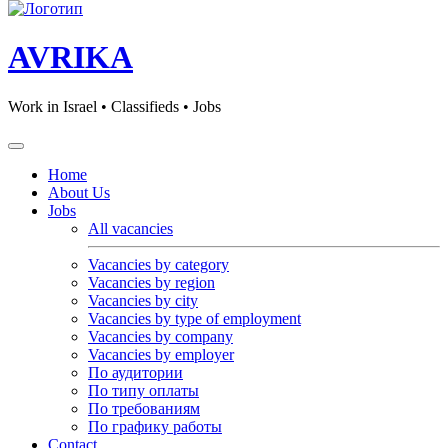
AVRIKA
Work in Israel • Classifieds • Jobs
Home
About Us
Jobs
All vacancies
Vacancies by category
Vacancies by region
Vacancies by city
Vacancies by type of employment
Vacancies by company
Vacancies by employer
По аудитории
По типу оплаты
По требованиям
По графику работы
Contact