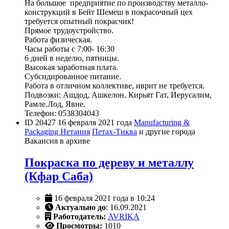
На большое предприятие по производству металло-
конструкций в Бейт Шемеш в покрасочный цех
требуется опытный покрасчик!
Прямое трудоустройство.
Работа физическая.
Часы работы с 7:00- 16:30
6 дней в неделю, пятницы.
Высокая заработная плата.
Субсидированное питание.
Работа в отличном коллективе, иврит не требуется.
Подвозки: Ашдод, Ашкелон, Кирьят Гат, Иерусалим,
Рамле.Лод, Явне.
Телефон: 0538304043
ID 20427
16 февраля 2021 года
Manufacturing &
Packaging
Нетания
Петах-Тиква
и другие города
Вакансия в архиве
Покраска по дереву и металлу
(Кфар Саба)
16 февраля 2021 года в 10:24
Актуально до
: 16.09.2021
Работодатель:
AVRIKA
Просмотры:
1010