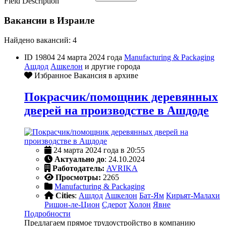
Field Description
Вакансии в Израиле
Найдено вакансий: 4
ID 19804
24 марта 2024 года
Manufacturing & Packaging
Ашдод
Ашкелон
и другие города
Избранное
Вакансия в архиве
Покрасчик/помощник деревянных
дверей на производстве в Ашдоде
24 марта 2024 года в 20:55
Актуально до
: 24.10.2024
Работодатель:
AVRIKA
Просмотры:
2265
Manufacturing & Packaging
Cities
:
Ашдод
Ашкелон
Бат-Ям
Кирьят-Малахи
Ришон-ле-Цион
Сдерот
Холон
Явне
Подробности
Предлагаем прямое трудоустройство в компанию