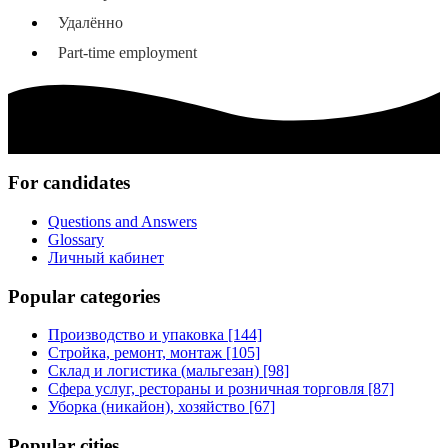
Удалённо
Part-time employment
For candidates
Questions and Answers
Glossary
Личный кабинет
Popular categories
Производство и упаковка [144]
Стройка, ремонт, монтаж [105]
Склад и логистика (мальгезан) [98]
Сфера услуг, рестораны и розничная торговля [87]
Уборка (никайон), хозяйство [67]
Popular cities