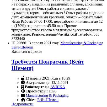
на покраску изделий из различных сплавов, алюминий,
титан и другие Опыт работы с краскопультом /
пульверизатором – обязательно ! Опыт работы с одно- и
двух -компонентными красками, эпокси – обязательно!
Часы Работы 07:00-17:00, переработки и пятницы до 12
ч (150%), зарплата от 45-50 шек Прямое
трудоустройство! Работа в отличном русскоговорящим
коллективе, Резюме: resume@avrika.co.il Телефон: 053
3722440
ID 20666
13 апреля 2021 года
Manufacturing & Packaging
Бейт-Шемеш
Вакансия в архиве
Требуется Покрасчик (Бейт
Шемеш)
13 апреля 2021 года в 10:29
Актуально до
: 13.11.2021
Работодатель:
AVRIKA
Просмотры:
1390
Manufacturing & Packaging
Cities
:
Бейт-Шемеш
Подробности