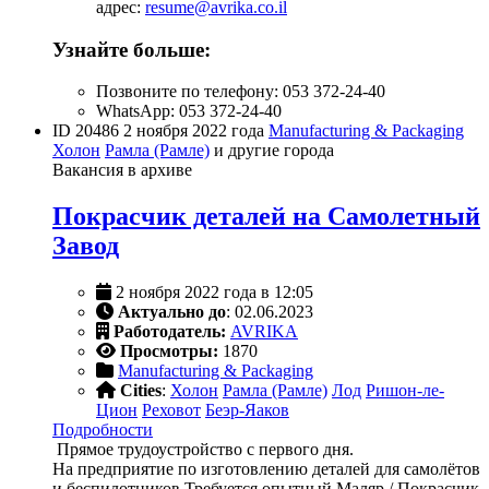
адрес:
resume@avrika.co.il
Узнайте больше:
Позвоните по телефону: 053 372-24-40
WhatsApp: 053 372-24-40
ID 20486
2 ноября 2022 года
Manufacturing & Packaging
Холон
Рамла (Рамле)
и другие города
Вакансия в архиве
Покрасчик деталей на Самолетный
Завод
2 ноября 2022 года в 12:05
Актуально до
: 02.06.2023
Работодатель:
AVRIKA
Просмотры:
1870
Manufacturing & Packaging
Cities
:
Холон
Рамла (Рамле)
Лод
Ришон-ле-
Цион
Реховот
Беэр-Яаков
Подробности
Прямое трудоустройство с первого дня.
Hа предприятие по изготовлению деталей для самолётов
и беспилотников Требуется опытный Маляр / Покрасчик