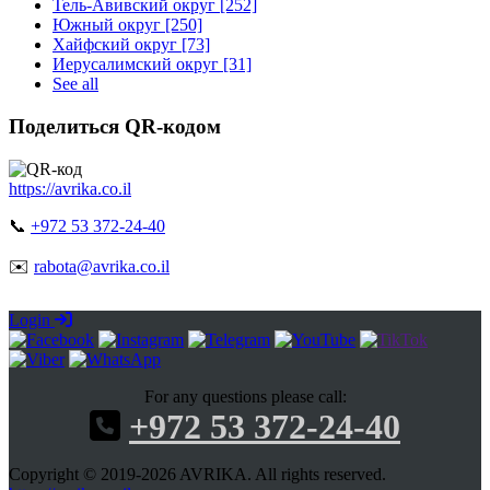
Тель-Авивский округ [252]
Южный округ [250]
Хайфский округ [73]
Иерусалимский округ [31]
See all
Поделиться QR-кодом
https://avrika.co.il
📞
+972 53 372-24-40
✉️
rabota@avrika.co.il
Login
For any questions please call:
+972 53 372-24-40
Copyright © 2019-2026 AVRIKA. All rights reserved.