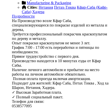
Manufacturing & Packaging
Cities
:
Нетания
Петах-Тиква
Кфар-Саба (Кафр-
Саба)
Хадера
Подробности
На Производство возле Кфар Саба,
специализирующееся по покраске изделий из металла и
дерева,
Требуется профессиональный покрасчик краскопультом
по дереву и металлу.
Опыт покраски краскопультом не менее 3 лет.
График 7:00 - 17:00 есть переработки и пятницы по
необходимости.
Прямое трудоустройство с первого дня.
Производство находится в 10 минутах езды от Кфар
Сабы.
Наличие личного автомобиля и прибытие на место
работы на личном автомобиле обязательно.
Полная оплата проезда включая амортизация.
Подходит для жителей: Кфар Саба, Петах Тиква , Ход ха
Шарон, Нетания, Хадера.
✓ Высокая Заработная плата.
✓ Полный социальный пакет.
Телефон для связи:
0538577095