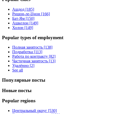
Ашдод [185]
Ришон-ле-Цион [166]
Бат-Ям [150]
Ашкелон [149]
Холон [149]
Popular types of employment
Полная занятость [138]
Подработка [113]
Работа по контракту [82]
Частичная занятость [13]
Удалённо [2]
See all
Популярные посты
Новые посты
Popular regions
Центральный округ [530]