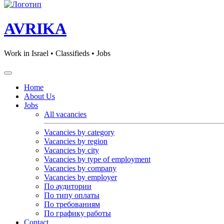
AVRIKA
Work in Israel • Classifieds • Jobs
Home
About Us
Jobs
All vacancies
Vacancies by category
Vacancies by region
Vacancies by city
Vacancies by type of employment
Vacancies by company
Vacancies by employer
По аудитории
По типу оплаты
По требованиям
По графику работы
Contact