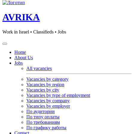
AVRIKA
Work in Israel • Classifieds • Jobs
Home
About Us
Jobs
All vacancies
Vacancies by category
Vacancies by region
Vacancies by city
Vacancies by type of employment
Vacancies by company
Vacancies by employer
По аудитории
По типу оплаты
По требованиям
По графику работы
Contact