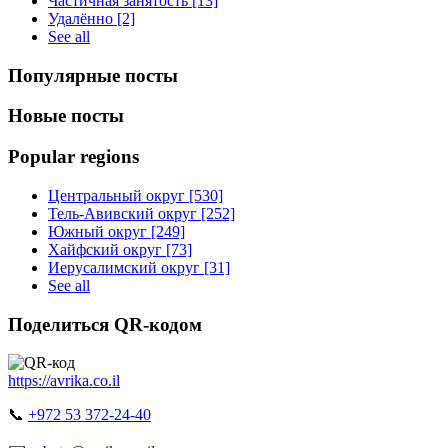
Частичная занятость [13]
Удалённо [2]
See all
Популярные посты
Новые посты
Popular regions
Центральный округ [530]
Тель-Авивский округ [252]
Южный округ [249]
Хайфский округ [73]
Иерусалимский округ [31]
See all
Поделиться QR-кодом
https://avrika.co.il
📞
+972 53 372-24-40