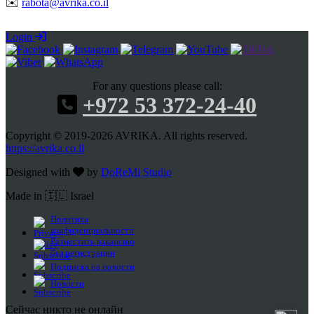
✉️
rabota@avrika.co.il
Login
For any questions please call:
+972 53 372-24-40
Copyright © 2019-2026 AVRIKA. All rights reserved.
https://avrika.co.il
Designed with
by
DoReMi Studio
Made in 🇮🇱 Israel
Политика
конфиденциальности
Разместить вакансию
без регистрации
Подписка на новости
Новости
Сейчас никто не онлайн