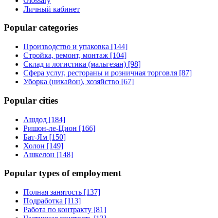
Glossary
Личный кабинет
Popular categories
Производство и упаковка [144]
Стройка, ремонт, монтаж [104]
Склад и логистика (мальгезан) [98]
Сфера услуг, рестораны и розничная торговля [87]
Уборка (никайон), хозяйство [67]
Popular cities
Ашдод [184]
Ришон-ле-Цион [166]
Бат-Ям [150]
Холон [149]
Ашкелон [148]
Popular types of employment
Полная занятость [137]
Подработка [113]
Работа по контракту [81]