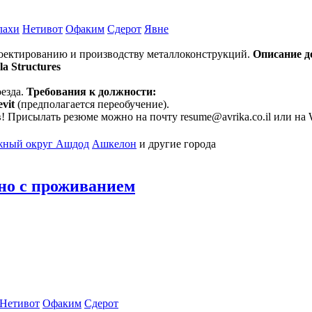
лахи
Нетивот
Офаким
Сдерот
Явне
роектированию и производству металлоконструкций.
Описание д
la Structures
оезда.
Требования к должности:
vit
(предполагается переобучение).
! Присылать резюме можно на почту resume@avrika.co.il или на
ный округ
Ашдод
Ашкелон
и другие города
но с проживанием
Нетивот
Офаким
Сдерот