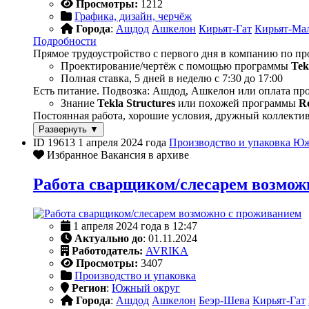
Просмотры:
1212
Графика, дизайн, черчёж
Города
:
Ашдод
Ашкелон
Кирьят-Гат
Кирьят-Ма
Подробности
Прямое трудоустройство с первого дня в компанию по п
Проектирование/чертёж с помощью программы
Tek
Полная ставка, 5 дней в неделю с 7:30 до 17:00
Есть питание. Подвозка: Ашдод, Ашкелон или оплата пр
Знание
Tekla Structures
или похожей программы
Re
Постоянная работа, хорошие условия, дружный коллектив
Развернуть ▼
ID 19613
1 апреля 2024 года
Производство и упаковка
Юж
Избранное
Вакансия в архиве
Работа сварщиком/слесарем возмож
1 апреля 2024 года в 12:47
Актуально до
: 01.11.2024
Работодатель:
AVRIKA
Просмотры:
3407
Производство и упаковка
Регион
:
Южный округ
Города
:
Ашдод
Ашкелон
Беэр-Шева
Кирьят-Гат