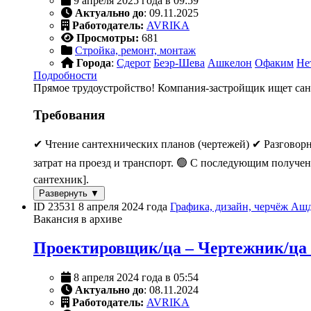
9 апреля 2025 года в 09:59
Актуально до
: 09.11.2025
Работодатель:
AVRIKA
Просмотры:
681
Стройка, ремонт, монтаж
Города
:
Сдерот
Беэр-Шева
Ашкелон
Офаким
Не
Подробности
Прямое трудоустройство! Компания-застройщик ищет са
Требования
✔ Чтение сантехнических планов (чертежей) ✔ Разговор
затрат на проезд и транспорт. 🟢 С последующим получе
сантехник].
Развернуть ▼
ID 23531
8 апреля 2024 года
Графика, дизайн, черчёж
Ашд
Вакансия в архиве
Проектировщик/ца – Чертежник/ца
8 апреля 2024 года в 05:54
Актуально до
: 08.11.2024
Работодатель:
AVRIKA