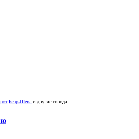
рот
Беэр-Шева
и другие города
ию