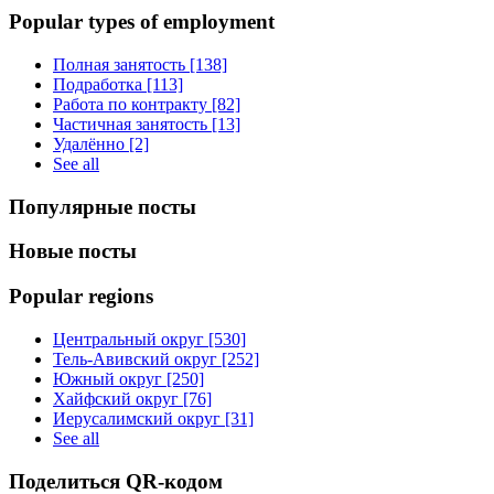
Popular types of employment
Полная занятость [138]
Подработка [113]
Работа по контракту [82]
Частичная занятость [13]
Удалённо [2]
See all
Популярные посты
Новые посты
Popular regions
Центральный округ [530]
Тель-Авивский округ [252]
Южный округ [250]
Хайфский округ [76]
Иерусалимский округ [31]
See all
Поделиться QR-кодом