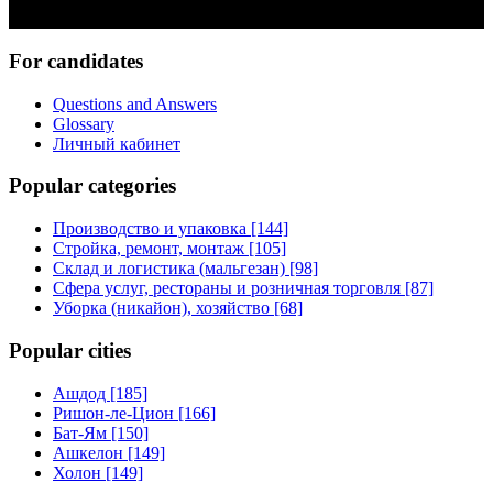
For candidates
Questions and Answers
Glossary
Личный кабинет
Popular categories
Производство и упаковка [144]
Стройка, ремонт, монтаж [105]
Склад и логистика (мальгезан) [98]
Сфера услуг, рестораны и розничная торговля [87]
Уборка (никайон), хозяйство [68]
Popular cities
Ашдод [185]
Ришон-ле-Цион [166]
Бат-Ям [150]
Ашкелон [149]
Холон [149]