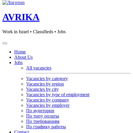
AVRIKA
Work in Israel • Classifieds • Jobs
Home
About Us
Jobs
All vacancies
Vacancies by category
Vacancies by region
Vacancies by city
Vacancies by type of employment
Vacancies by company
Vacancies by employer
По аудитории
По типу оплаты
По требованиям
По графику работы
Contact