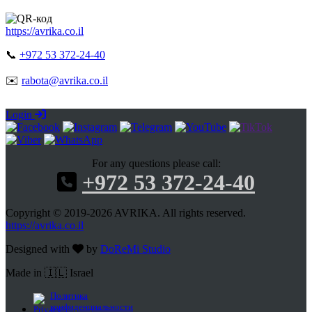
https://avrika.co.il
📞
+972 53 372-24-40
✉️
rabota@avrika.co.il
Login
For any questions please call:
+972 53 372-24-40
Copyright © 2019-2026 AVRIKA. All rights reserved.
https://avrika.co.il
Designed with
by
DoReMi Studio
Made in 🇮🇱 Israel
Политика
конфиденциальности