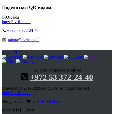
Поделиться QR-кодом
https://avrika.co.il
📞
+972 53 372-24-40
✉️
rabota@avrika.co.il
Login
По всем вопросам звоните:
+972 53 372-24-40
Copyright © 2019-2026 AVRIKA. All rights reserved.
https://avrika.co.il
Designed with
by
DoReMi Studio
Made in 🇮🇱 Israel