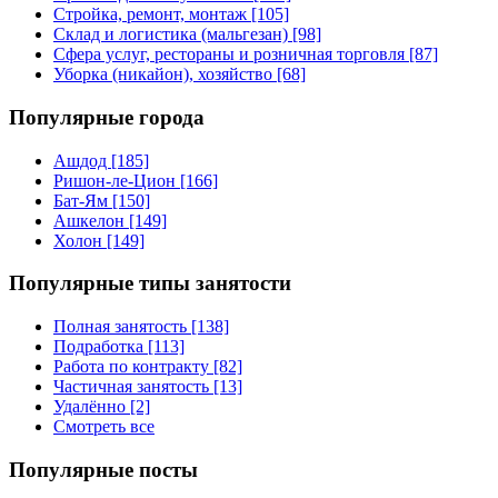
Стройка, ремонт, монтаж [105]
Склад и логистика (мальгезан) [98]
Сфера услуг, рестораны и розничная торговля [87]
Уборка (никайон), хозяйство [68]
Популярные города
Ашдод [185]
Ришон-ле-Цион [166]
Бат-Ям [150]
Ашкелон [149]
Холон [149]
Популярные типы занятости
Полная занятость [138]
Подработка [113]
Работа по контракту [82]
Частичная занятость [13]
Удалённо [2]
Смотреть все
Популярные посты