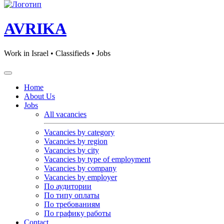
AVRIKA
Work in Israel • Classifieds • Jobs
Home
About Us
Jobs
All vacancies
Vacancies by category
Vacancies by region
Vacancies by city
Vacancies by type of employment
Vacancies by company
Vacancies by employer
По аудитории
По типу оплаты
По требованиям
По графику работы
Contact