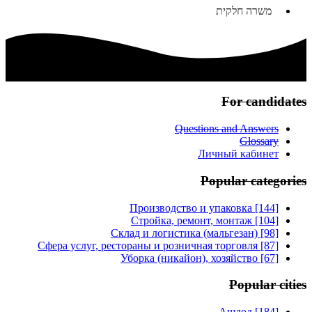
משרה חלקית
For candidates
Questions and Answers
Glossary
Личный кабинет
Popular categories
Производство и упаковка [144]
Стройка, ремонт, монтаж [104]
Склад и логистика (мальгезан) [98]
Сфера услуг, рестораны и розничная торговля [87]
Уборка (никайон), хозяйство [67]
Popular cities
Ашдод [184]