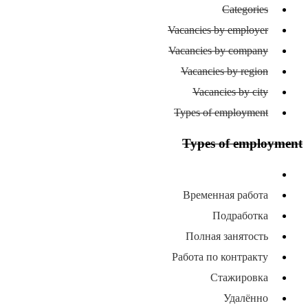
Categories
Vacancies by employer
Vacancies by company
Vacancies by region
Vacancies by city
Types of employment
Types of employment
All types of employment
Временная работа
Подработка
Полная занятость
Работа по контракту
Стажировка
Удалённо