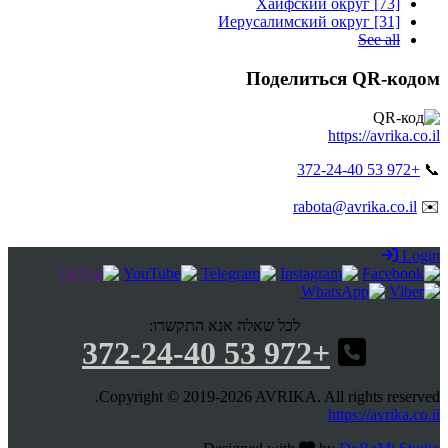
Хайфский округ [73]
Иерусалимский округ [31]
See all
Поделиться QR-кодом
https://avrika.co.il
+972 53 372-24-40
📞
rabota@avrika.co.il
✉️
Login
לכל שאלה אנא התקשרו:
+972 53 372-24-40
Copyright © 2019-2026 AVRIKA. All rights reserved.
https://avrika.co.il