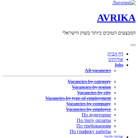
AVRIKA
המבצעים הטובים ביותר בשוק הישראלי
דף הבית
אודותינו
Jobs
All vacancies
Vacancies by category
Vacancies by region
Vacancies by city
Vacancies by type of employment
Vacancies by company
Vacancies by employer
По аудитории
По типу оплаты
По требованиям
По графику работы
אנשי קשר