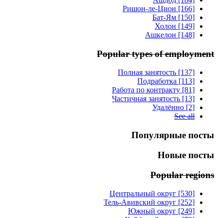
Ришон-ле-Цион [166]
Бат-Ям [150]
Холон [149]
Ашкелон [148]
Popular types of employment
Полная занятость [137]
Подработка [113]
Работа по контракту [81]
Частичная занятость [13]
Удалённо [2]
See all
Популярные посты
Новые посты
Popular regions
Центральный округ [530]
Тель-Авивский округ [252]
Южный округ [249]