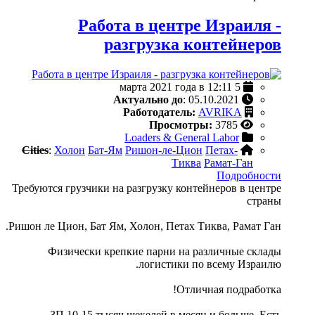
Работа в центре Израиля -
разгрузка контейнеров
5 марта 2021 года в 12:11
Актуально до
: 05.10.2021
Работодатель:
AVRIKA
Просмотры:
3785
Loaders & General Labor
Cities
:
Холон
Бат-Ям
Ришон-ле-Цион
Петах-
Тиква
Рамат-Ган
Подробности
Требуются грузчики на разгрузку контейнеров в центре
страны
Ришон ле Цион, Бат Ям, Холон, Петах Тиква, Рамат Ган.
Физически крепкие парни на различные склады
логистики по всему Израилю.
Отличная подработка!
ЗП 10-15 тысяч шекелей в месяц и больше. Есть