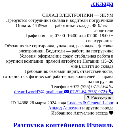
склада.
СКЛАД ЭЛЕКТРОНИКИ — ЯКУМ
Требуются сотрудники склада и водители погрузчиков.
Оплата: 44 ₪/час — работники склада, 48 ₪/час —
водители.
График: вс–чт, 07:00–16:00 или 07:00–18:00 +
сверхурочные.
Обязанности: сортировка, упаковка, раскладка, фасовка
электроники. Водители — работа на погрузчике.
Условия: оформление сразу, стабильная работа в
крупной компании, прямой автобус из Нетании (15–20
мин), шаттл до склада.
Требования: базовый иврит, ответственность,
готовность к физической работе, для водителей — права
на погрузчик.
📞 Телефон: +972 (555) 07-52-64
dream1world7@gmail.com
+972 (555) 07-52-64
Развернуть ▼
ID 14868
26 марта 2024 года
Loaders & General Labor
Ашдод
Ашкелон
и другие города
Актуально всегда
Избранное
Разгрузка контейнеров Израиль