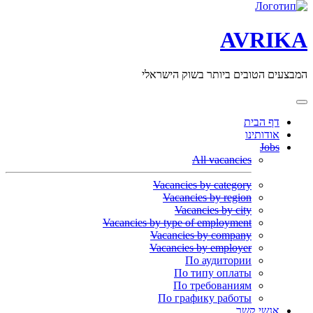
AVRIKA
המבצעים הטובים ביותר בשוק הישראלי
דף הבית
אודותינו
Jobs
All vacancies
Vacancies by category
Vacancies by region
Vacancies by city
Vacancies by type of employment
Vacancies by company
Vacancies by employer
По аудитории
По типу оплаты
По требованиям
По графику работы
אנשי קשר