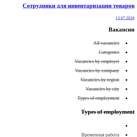
Сотрудники для инвентаризации товаров
13.07.2026
Вакансии
All vacancies
Categories
Vacancies by employer
Vacancies by company
Vacancies by region
Vacancies by city
Types of employment
Types of employment
All types of employment
Временная работа