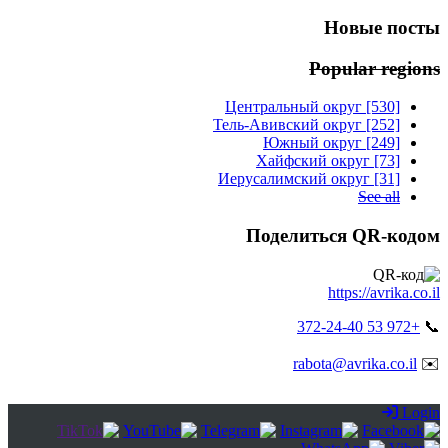
Новые посты
Popular regions
Центральный округ [530]
Тель-Авивский округ [252]
Южный округ [249]
Хайфский округ [73]
Иерусалимский округ [31]
See all
Поделиться QR-кодом
https://avrika.co.il
+972 53 372-24-40
📞
rabota@avrika.co.il
✉️
Login