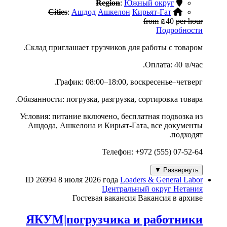
Region
:
Южный округ
Cities
:
Ашдод
Ашкелон
Кирьят-Гат
from
₪40
per hour
Подробности
Склад приглашает грузчиков для работы с товаром.
Оплата: 40 ₪/час.
График: 08:00–18:00, воскресенье–четверг.
Обязанности: погрузка, разгрузка, сортировка товара.
Условия: питание включено, бесплатная подвозка из
Ашдода, Ашкелона и Кирьят-Гата, все документы
подходят.
Телефон: +972 (555) 07-52-64
Развернуть ▼
ID 26994
8 июля 2026 года
Loaders & General Labor
Центральный округ
Нетания
Гостевая вакансия
Вакансия в архиве
ЯКУМ|погрузчика и работники