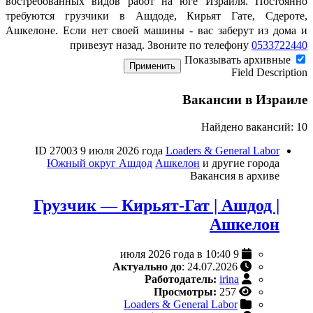
востребованных видов работ на юге Израиля. Постоянно
требуются грузчики в Ашдоде, Кирьят Гате, Сдероте,
Ашкелоне. Если нет своей машины - вас заберут из дома и
привезут назад. Звоните по телефону
0533722440
Показывать архивные
Применить
Field Description
Вакансии в Израиле
Найдено вакансий: 10
ID 27003
9 июля 2026 года
Loaders & General Labor
Южный округ
Ашдод
Ашкелон
и другие города
Вакансия в архиве
Грузчик — Кирьят-Гат | Ашдод |
Ашкелон
9 июля 2026 года в 10:40
Актуально до
: 24.07.2026
Работодатель:
irina
Просмотры:
257
Loaders & General Labor