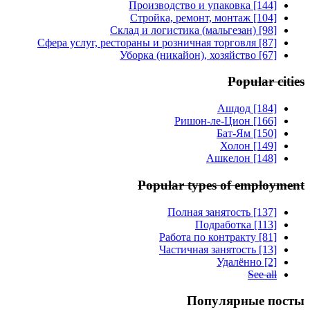
Производство и упаковка [144]
Стройка, ремонт, монтаж [104]
Склад и логистика (мальгезан) [98]
Сфера услуг, рестораны и розничная торговля [87]
Уборка (никайон), хозяйство [67]
Popular cities
Ашдод [184]
Ришон-ле-Цион [166]
Бат-Ям [150]
Холон [149]
Ашкелон [148]
Popular types of employment
Полная занятость [137]
Подработка [113]
Работа по контракту [81]
Частичная занятость [13]
Удалённо [2]
See all
Популярные посты