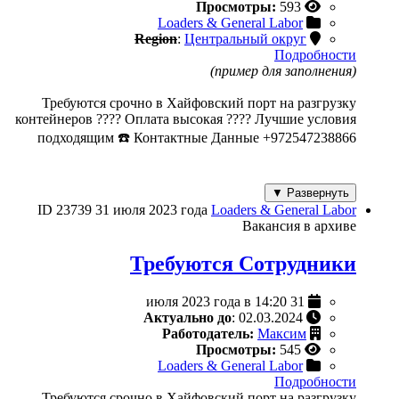
Просмотры:
593
Loaders & General Labor
Region
:
Центральный округ
Подробности
(пример для заполнения)
Требуются срочно в Хайфовский порт на разгрузку
контейнеров ???? Оплата высокая ???? Лучшие условия
подходящим ☎️ Контактные Данные +972547238866
Развернуть ▼
ID 23739
31 июля 2023 года
Loaders & General Labor
Вакансия в архиве
Требуются Сотрудники
31 июля 2023 года в 14:20
Актуально до
: 02.03.2024
Работодатель:
Максим
Просмотры:
545
Loaders & General Labor
Подробности
Требуются срочно в Хайфовский порт на разгрузку