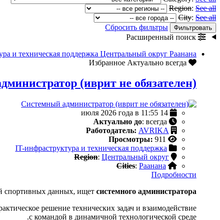
Region
:
See all
City
:
See all
Сбросить фильтры
Фильтровать
Расширенный поиск
ура и техническая поддержка
Центральный округ
Раанана
Актуально всегда
Избранное
дминистратор (иврит не обязателен)
14 июля 2026 года в 11:55
Актуально до
: всегда
Работодатель:
AVRIKA
Просмотры:
911
IT-инфраструктура и техническая поддержка
Region
:
Центральный округ
Cities
:
Раанана
Подробности
ой спортивных данных, ищет
системного администратора
рактическое решение технических задач и взаимодействие
с командой в динамичной технологической среде.