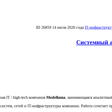
ID 26859
14 июля 2026 года
IT-инфраструкт
Системный а
ая IT / high-tech компания
Modellama
, занимающаяся аналитик
истем, сетей и IT-инфраструктуры компании. Работа сочетает п