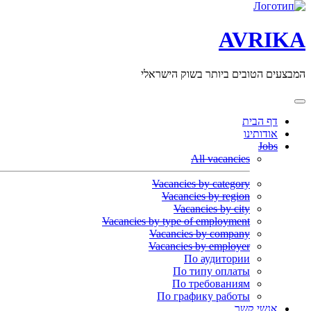
AVRIKA
המבצעים הטובים ביותר בשוק הישראלי
דף הבית
אודותינו
Jobs
All vacancies
Vacancies by category
Vacancies by region
Vacancies by city
Vacancies by type of employment
Vacancies by company
Vacancies by employer
По аудитории
По типу оплаты
По требованиям
По графику работы
אנשי קשר