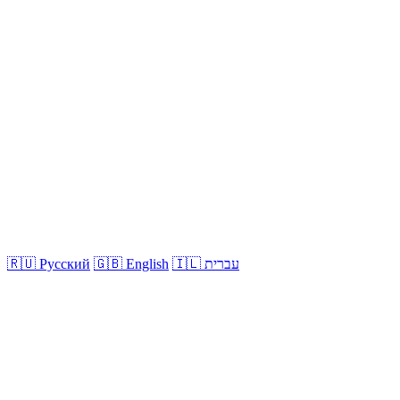
🇮🇱 עברית
🇬🇧 English
🇷🇺 Русский