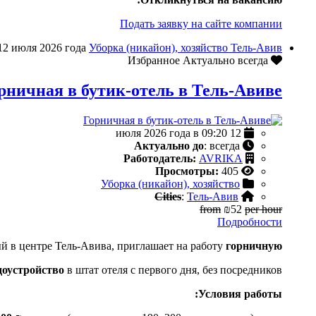
Подать заявку на сайте компании
12 июля 2026 года
Уборка (никайон), хозяйство
Тель-Авив
Актуально всегда
Избранное
рничная в бутик-отель в Тель-Авиве
12 июля 2026 года в 09:20
Актуально до
: всегда
Работодатель:
AVRIKA
Просмотры:
405
Уборка (никайон), хозяйство
Cities
:
Тель-Авив
from
₪52
per hour
Подробности
й в центре Тель-Авива, приглашает на работу
горничную
доустройство
в штат отеля с первого дня, без посредников.
Условия работы: