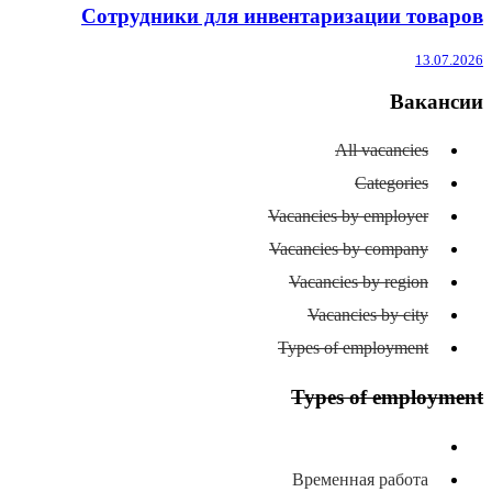
Сотрудники для инвентаризации товаров
13.07.2026
Вакансии
All vacancies
Categories
Vacancies by employer
Vacancies by company
Vacancies by region
Vacancies by city
Types of employment
Types of employment
All types of employment
Временная работа