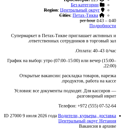
Без категории
Region
:
Центральный округ
Cities
:
Петах-Тиква
per hour
₪43
–
₪40
Подробности
Супермаркет в Петах-Тикве приглашает активных и
ответственных сотрудников в торговый зал.
Оплата: 40–43 ₪/час.
График на выбор: утро (07:00–15:00) или вечер (15:00–
22:00).
Открытые вакансии: раскладка товаров, нарезка
продуктов, работа на кассе.
Условия: все документы подходят. Для кассиров —
разговорный иврит.
Телефон: +972 (555) 07-52-64
ID 27000
9 июля 2026 года
Водители, курьеры, доставка
Центральный округ
Нетания
Вакансия в архиве