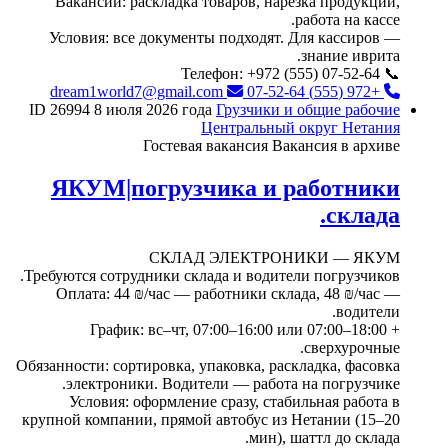
Вакансии: раскладка товаров, нарезка продукции,
работа на кассе.
Условия: все документы подходят. Для кассиров —
знание иврита.
📞 Телефон: +972 (555) 07-52-64
dream1world7@gmail.com
+972 (555) 07-52-64
ID 26994
8 июля 2026 года
Грузчики и общие рабочие
Центральный округ
Нетания
Гостевая вакансия
Вакансия в архиве
ЯКУМ|погрузчика и работники
склада.
СКЛАД ЭЛЕКТРОНИКИ — ЯКУМ
Требуются сотрудники склада и водители погрузчиков.
Оплата: 44 ₪/час — работники склада, 48 ₪/час —
водители.
График: вс–чт, 07:00–16:00 или 07:00–18:00 +
сверхурочные.
Обязанности: сортировка, упаковка, раскладка, фасовка
электроники. Водители — работа на погрузчике.
Условия: оформление сразу, стабильная работа в
крупной компании, прямой автобус из Нетании (15–20
мин), шаттл до склада.