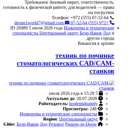
Требования: базовый иврит, ответственность,
готовность к физической работе, для водителей — права
на погрузчик.
📞 Телефон: +972 (555) 07-52-64
dream1world7@gmail.com
+972 (555) 07-52-64
ID 26989
5 июля 2026 года
Инженеры и технические
специалисты
Центральный округ
Беэр-Яаков
Лод
и
другие города
Вакансия в архиве
техник по починке
стоматологических CAD/CAM-
станков
5 июля 2026 года в 15:29
Актуально до
: 20.07.2026
Работодатель:
luxdentalsupply
Просмотры:
248
Инженеры и технические специалисты
Region
:
Центральный округ
Cities
:
Беэр-Яаков
Лод
Реховот
Ришон-ле-Цион