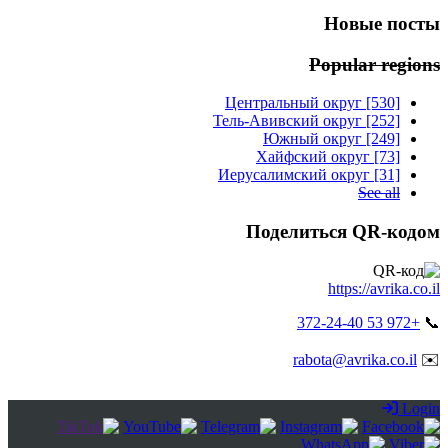
Новые посты
Popular regions
Центральный округ [530]
Тель-Авивский округ [252]
Южный округ [249]
Хайфский округ [73]
Иерусалимский округ [31]
See all
Поделиться QR-кодом
https://avrika.co.il
+972 53 372-24-40
📞
rabota@avrika.co.il
✉️
Login