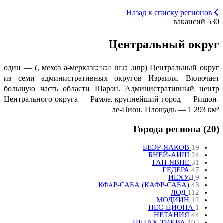
Назад к списку регионов
530 вакансий
Центральный округ
Центральный округ (ивр. מחוז המרכז‎, мехоз а-мерказ) — один
из семи административных округов Израиля. Включает
большую часть области Шарон. Административный центр
Центрального округа — Рамле, крупнейший город — Ришон-
ле-Цион. Площадь — 1 293 км².
Города региона (20)
БЕЭР-ЯАКОВ
19
БНЕЙ-АИШ
24
ГАН-ЯВНЕ
31
ГЕДЕРА
47
ЙЕХУД
9
КФАР-САБА (КАФР-САБА)
43
ЛОД
112
МОДИИН
12
НЕС-ЦИОНА
1
НЕТАНИЯ
44
ПЕТАХ-ТИКВА
105