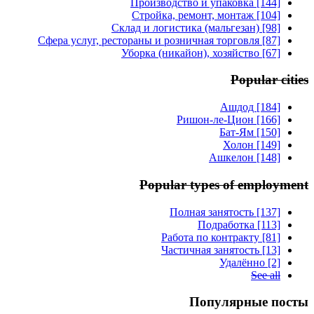
Производство и упаковка [144]
Стройка, ремонт, монтаж [104]
Склад и логистика (мальгезан) [98]
Сфера услуг, рестораны и розничная торговля [87]
Уборка (никайон), хозяйство [67]
Popular cities
Ашдод [184]
Ришон-ле-Цион [166]
Бат-Ям [150]
Холон [149]
Ашкелон [148]
Popular types of employment
Полная занятость [137]
Подработка [113]
Работа по контракту [81]
Частичная занятость [13]
Удалённо [2]
See all
Популярные посты