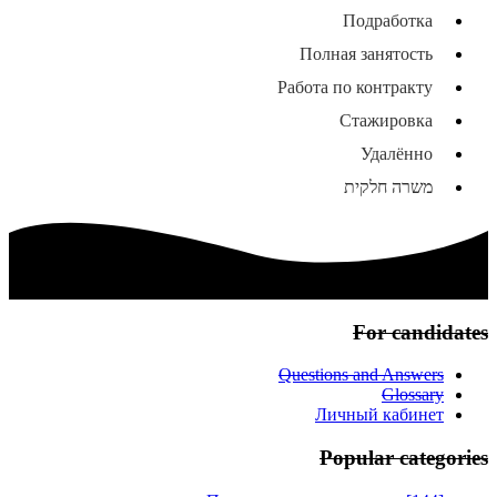
Подработка
Полная занятость
Работа по контракту
Стажировка
Удалённо
משרה חלקית
For candidates
Questions and Answers
Glossary
Личный кабинет
Popular categories