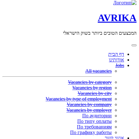
AVRIKA
המבצעים הטובים ביותר בשוק הישראלי
דף הבית
אודותינו
Jobs
All vacancies
Vacancies by category
Vacancies by region
Vacancies by city
Vacancies by type of employment
Vacancies by company
Vacancies by employer
По аудитории
По типу оплаты
По требованиям
По графику работы
אנשי קשר