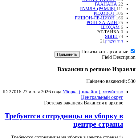
РААНАНА
22
РАМЛА (РАМЛЕ)
111
РЕХОВОТ
106
РИШОН-ЛЕ-ЦИОН
166
РОШ-ХА-АИН
25
ШОХАМ
6
ЭТ-ТАЙБА
0
ЯВНЕ
74
הוד השרון‎
21
Показывать архивные
Применить
Field Description
Вакансии в регионе Израиля
Найдено вакансий: 530
ID 27016
27 июля 2026 года
Уборка (никайон), хозяйство
Центральный округ
Гостевая вакансия
Вакансия в архиве
Требуются сотрудницы на уборку в
центре страны
✨ Требуются сотрудницы на уборку в центре страны