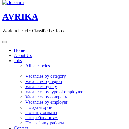
AVRIKA
Work in Israel • Classifieds • Jobs
Home
About Us
Jobs
All vacancies
Vacancies by category
Vacancies by region
Vacancies by city
Vacancies by type of employment
Vacancies by company
Vacancies by employer
По аудитории
По типу оплаты
По требованиям
По графику работы
Contact