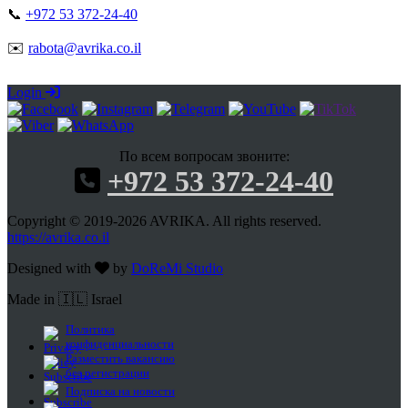
📞
+972 53 372-24-40
✉️
rabota@avrika.co.il
Login
По всем вопросам звоните:
+972 53 372-24-40
Copyright © 2019-2026 AVRIKA. All rights reserved.
https://avrika.co.il
Designed with
by
DoReMi Studio
Made in 🇮🇱 Israel
Политика
конфиденциальности
Разместить вакансию
без регистрации
Подписка на новости