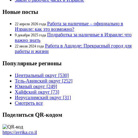
Новые посты
Работа за наличные – официально в
22 апреля 2026 года
Израиле: как это возможно?
Подработка за наличные в Израиле: что
9 декабря 2025 года
важно знать
Работа в Ашдоде: Прекрасный город для
22 июля 2024 года
работы и жизни
Популярные регионы
Центральный округ [530]
Тель-Авивский округ [252]
Южный округ [249]
Хайфский округ [73]
Иерусалимский округ [31]
Смотреть все
Поделиться QR-кодом
https://avrika.co.il