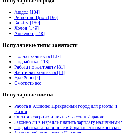
Популярные города
Ашдод [184]
Ришон-ле-Цион [166]
Бат-Ям [150]
Холон [149]
Ашкелон [148]
Популярные типы занятости
Полная занятость [137]
Подработка [113]
Работа по контракту [81]
Частичная занятость [13]
Удалённо [2]
Смотреть все
Популярные посты
Работа в Ашдоде: Прекрасный город для работы и
жизни
Оплата вечерних и ночных часов в Израиле
Законно ли в Израиле платить зарплату наличными?
Подработка за наличные в Израиле: что важно знать
Закон о рабочих часах в Израиле