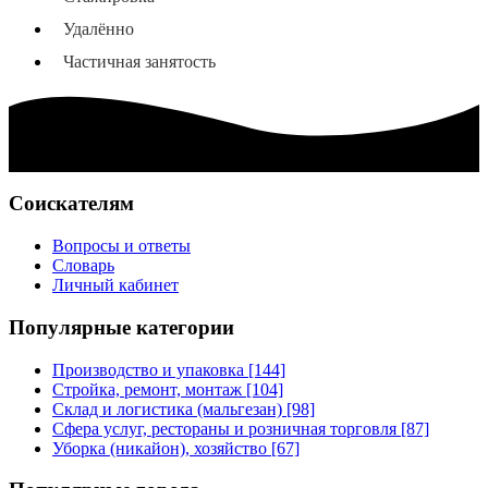
Удалённо
Частичная занятость
Соискателям
Вопросы и ответы
Словарь
Личный кабинет
Популярные категории
Производство и упаковка [144]
Стройка, ремонт, монтаж [104]
Склад и логистика (мальгезан) [98]
Сфера услуг, рестораны и розничная торговля [87]
Уборка (никайон), хозяйство [67]