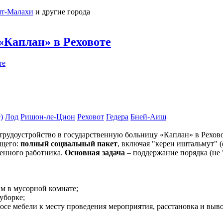
ят-Малахи
и другие города
«Каплан» в Реховоте
)
Лод
Ришон-ле-Цион
Реховот
Гедера
Бней-Аиш
трудоустройство в государственную больницу «Каплан» в Реховот
ащего:
полный социальный пакет
, включая "керен иштальмут"
венного работника.
Основная задача
– поддержание порядка (не 
м в мусорной комнате;
уборке;
осе мебели к месту проведения мероприятия, расстановка и выв