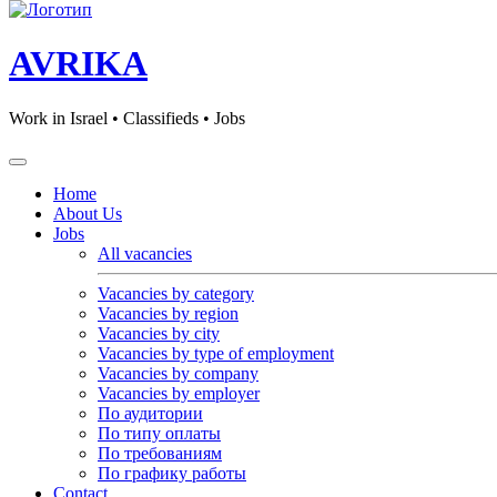
AVRIKA
Work in Israel • Classifieds • Jobs
Home
About Us
Jobs
All vacancies
Vacancies by category
Vacancies by region
Vacancies by city
Vacancies by type of employment
Vacancies by company
Vacancies by employer
По аудитории
По типу оплаты
По требованиям
По графику работы
Contact