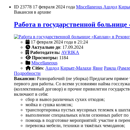
ID 23778
17 февраля 2024 года
Miscellaneous
Ашдод
Кирь
Вакансия в архиве
Работа в государственной больнице 
17 февраля 2024 года в 21:24
Актуально до
: 17.09.2024
Работодатель:
AVRIKA
Просмотры:
1184
Miscellaneous
Cities
:
Ашдод
Кирьят-Малахи
Явне
Рамла (Рамле
Подробности
Вакансия:
Разнорабочий (не уборка) Предлагаем прямое 
первого дня работы. Со всеми условиями найма госслуж
(коллективный договор) и прочие привилегии государст
включают в себя:
сбор и вывоз различных сухих отходов;
мойка и сушка колясок;
транспортировка пустых мусорных тележек к шахта
выполнение специальных и/или сезонных работ по 
помощь в подготовке мероприятий: участие в перен
перевозка мебели, техники и тяжёлых чемоданов;