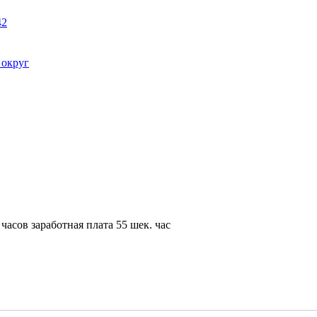
42
 округ
часов заработная плата 55 шек. час