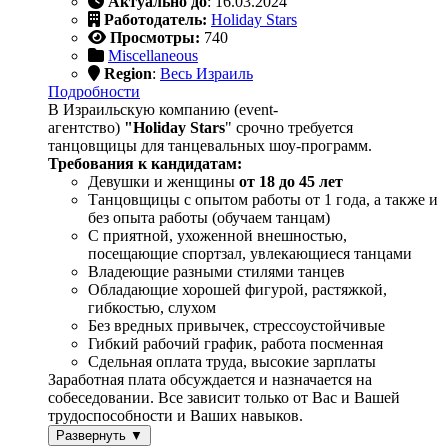
Актуально до
: 16.03.2024
Работодатель:
Holiday Stars
Просмотры:
740
Miscellaneous
Region
:
Весь Израиль
Подробности
В Израильскую компанию (event-
агентство)
"Holiday Stars
" срочно требуется
танцовщицы для танцевальных шоу-программ.
Требования к кандидатам:
Девушки и женщины
от 18 до 45 лет
Танцовщицы с опытом работы от 1 года, а также и
без опыта работы (обучаем танцам)
С приятной, ухоженной внешностью,
посещающие спортзал, увлекающиеся танцами
Владеющие разными стилями танцев
Обладающие хорошей фигурой, растяжкой,
гибкостью, слухом
Без вредных привычек, стрессоустойчивые
Гибкий рабочий график, работа посменная
Сдельная оплата труда, высокие зарплаты
Заработная плата обсуждается и назначается на
собеседовании. Все зависит только от Вас и Вашей
трудоспособности и Ваших навыков.
Развернуть ▼