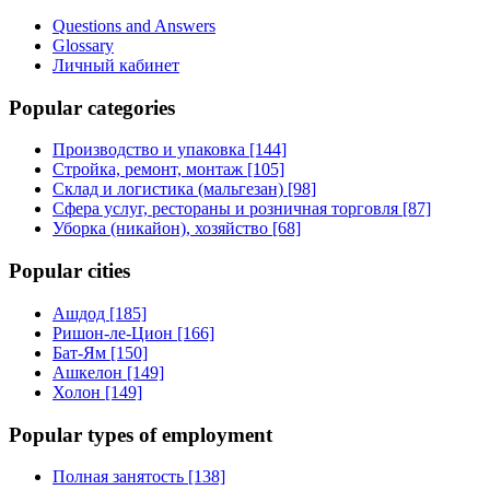
Questions and Answers
Glossary
Личный кабинет
Popular categories
Производство и упаковка [144]
Стройка, ремонт, монтаж [105]
Склад и логистика (мальгезан) [98]
Сфера услуг, рестораны и розничная торговля [87]
Уборка (никайон), хозяйство [68]
Popular cities
Ашдод [185]
Ришон-ле-Цион [166]
Бат-Ям [150]
Ашкелон [149]
Холон [149]
Popular types of employment
Полная занятость [138]