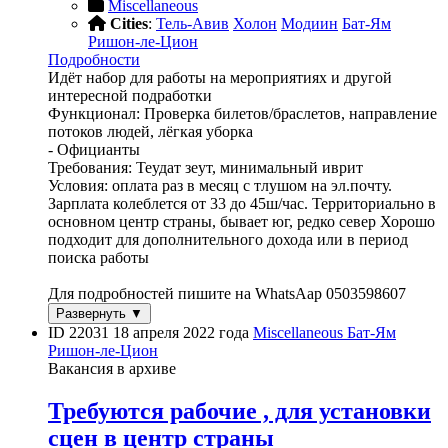
Miscellaneous
Cities
:
Тель-Авив
Холон
Модиин
Бат-Ям
Ришон-ле-Цион
Подробности
Идёт набор для работы на мероприятиях и другой
интересной подработки
Функционал: Проверка билетов/браслетов, направление
потоков людей, лёгкая уборка
- Официанты
Требования: Теудат зеут, минимальный иврит
Условия: оплата раз в месяц с тлушом на эл.почту.
Зарплата колеблется от 33 до 45ш/час. Территориально в
основном центр страны, бывает юг, редко север Хорошо
подходит для дополнительного дохода или в период
поиска работы
Для подробностей пишите на WhatsAap 0503598607
Развернуть ▼
ID 22031
18 апреля 2022 года
Miscellaneous
Бат-Ям
Ришон-ле-Цион
Вакансия в архиве
Требуются рабочие , для установки
сцен в центр страны