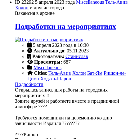
ID 23292
5 апреля 2023 года
Miscellaneous
Тель-Авив
Холон
и другие города
Вакансия в архиве
Подработки на мероприятиях
5 апреля 2023 года в 10:30
Актуально до
: 05.11.2023
Работодатель:
Станислав
Просмотры:
687
Miscellaneous
Cities
:
Тель-Авив
Холон
Бат-Ям
Ришон-ле-
Цион
Ход-ха-Шарон
Подробности
Открылась запись для работы на городских
мероприятиях ‼️
Зовите друзей и работаете вместе в праздничной
атмосфере ????
Требуются помощники на церемонию ко дню
зависимости Израиля ????????
????Ришон