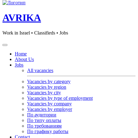
AVRIKA
Work in Israel • Classifieds • Jobs
Home
About Us
Jobs
All vacancies
Vacancies by category
Vacancies by region
Vacancies by city
Vacancies by type of employment
Vacancies by company
Vacancies by employer
По аудитории
По типу оплаты
По требованиям
По графику работы
Contact