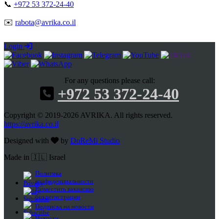
📞
+972 53 372-24-40
✉️
rabota@avrika.co.il
Login
For any questions please call:
+972 53 372-24-40
Copyright © 2019-2026 AVRIKA. All rights reserved.
https://avrika.co.il
Designed with
by
DoReMi Studio
Made in 🇮🇱 Israel
Политика
конфиденциальности
Разместить вакансию
без регистрации
Подписка на новости
Новости