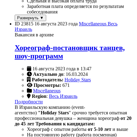
Сдельная и высокая оплата труда
Заработная плата определяется по результатам
собеседования
Развернуть ▼
ID 23815
16 августа 2023 года
Miscellaneous
Весь
Израиль
Вакансия в архиве
Хореограф-постановщик танцев,
шоу-программ
16 августа 2023 года в 13:47
Актуально до
: 16.03.2024
Работодатель:
Holiday Stars
Просмотры:
671
Miscellaneous
Region
:
Весь Израиль
Подробности
В Израильскую компанию (event-
агентство)
"Holiday Stars
" срочно требуется опытная
профессиональная девушка – женщина хореограф
от 20
до 45 лет
Требования к кандидатам:
Хореограф с опытом работы
от 5-10 лет
и выше
На постоянную работу (работа посменная)