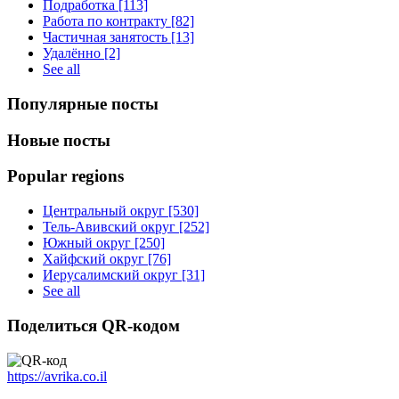
Подработка [113]
Работа по контракту [82]
Частичная занятость [13]
Удалённо [2]
See all
Популярные посты
Новые посты
Popular regions
Центральный округ [530]
Тель-Авивский округ [252]
Южный округ [250]
Хайфский округ [76]
Иерусалимский округ [31]
See all
Поделиться QR-кодом
https://avrika.co.il