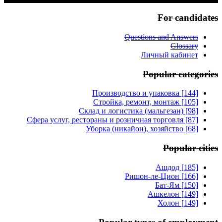
For candidates
Questions and Answers
Glossary
Личный кабинет
Popular categories
Производство и упаковка [144]
Стройка, ремонт, монтаж [105]
Склад и логистика (мальгезан) [98]
Сфера услуг, рестораны и розничная торговля [87]
Уборка (никайон), хозяйство [68]
Popular cities
Ашдод [185]
Ришон-ле-Цион [166]
Бат-Ям [150]
Ашкелон [149]
Холон [149]