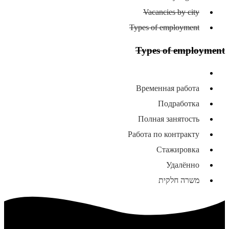
Vacancies by city
Types of employment
Types of employment
All types of employment
Временная работа
Подработка
Полная занятость
Работа по контракту
Стажировка
Удалённо
משרה חלקית