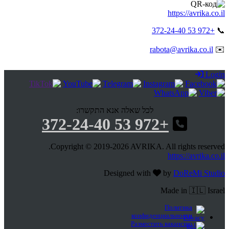
https://avrika.co.il
+972 53 372-24-40
📞
rabota@avrika.co.il
✉️
Login
לכל שאלה אנא התקשרו:
+972 53 372-24-40
Copyright © 2019-2026 AVRIKA. All rights reserved.
https://avrika.co.il
Designed with
by
DoReMi Studio
Made in 🇮🇱 Israel
Политика
конфиденциальности
Разместить вакансию