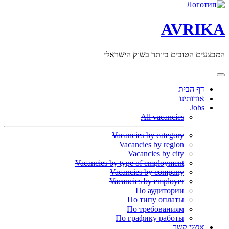
AVRIKA
המבצעים הטובים ביותר בשוק הישראלי
דף הבית
אודותינו
Jobs
All vacancies
Vacancies by category
Vacancies by region
Vacancies by city
Vacancies by type of employment
Vacancies by company
Vacancies by employer
По аудитории
По типу оплаты
По требованиям
По графику работы
אנשי קשר