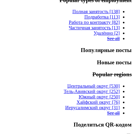
Popular types of employment
Полная занятость [138]
Подработка [113]
Работа по контракту [82]
Частичная занятость [13]
Удалённо [2]
See all
Популярные посты
Новые посты
Popular regions
Центральный округ [530]
Тель-Авивский округ [252]
Южный округ [250]
Хайфский округ [76]
Иерусалимский округ [31]
See all
Поделиться QR-кодом