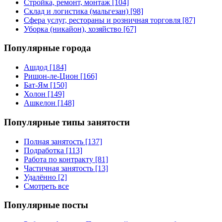
Стройка, ремонт, монтаж [104]
Склад и логистика (мальгезан) [98]
Сфера услуг, рестораны и розничная торговля [87]
Уборка (никайон), хозяйство [67]
Популярные города
Ашдод [184]
Ришон-ле-Цион [166]
Бат-Ям [150]
Холон [149]
Ашкелон [148]
Популярные типы занятости
Полная занятость [137]
Подработка [113]
Работа по контракту [81]
Частичная занятость [13]
Удалённо [2]
Смотреть все
Популярные посты