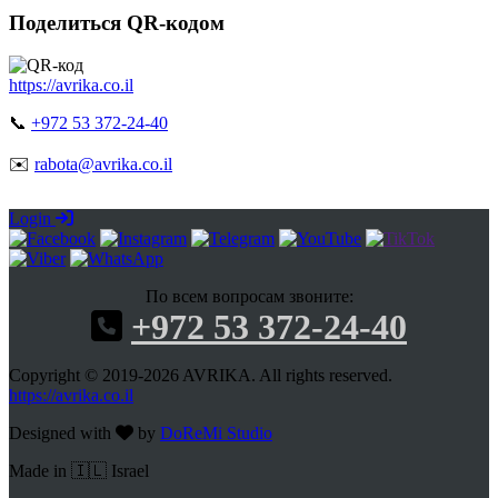
Поделиться QR-кодом
https://avrika.co.il
📞
+972 53 372-24-40
✉️
rabota@avrika.co.il
Login
По всем вопросам звоните:
+972 53 372-24-40
Copyright © 2019-2026 AVRIKA. All rights reserved.
https://avrika.co.il
Designed with
by
DoReMi Studio
Made in 🇮🇱 Israel