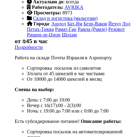
Актуально до
: всегда
Работодатель:
AVRIKA
Просмотры:
8973
Склад и логистика (мальгезан)
Города
:
Ашдод
Бат-Ям
Беэр-Яаков
Йехуд
Лод
Петах-Тиква
Рамат-Ган
Рамла (Рамле)
Реховот
Ришон-ле-Цион
Шохам
от
₪45
в час
Подробности
Работа на складе Почты Израиля в Аэропорту.
Сортировка посылок из самолетов
З/плата от 45 шекелей в час чистыми
От 10000 до 14000 шекелей в месяц
Смены на выбор:
День: с 7:00 до 19:00
Вечер с 16(17):00 - 2(3):00
Ночь: с 19:00 до 7:00 или с 0:00 до 7:00
Есть субсидированое питание!
Описание работы:
Сортировка посылок на автоматизированной