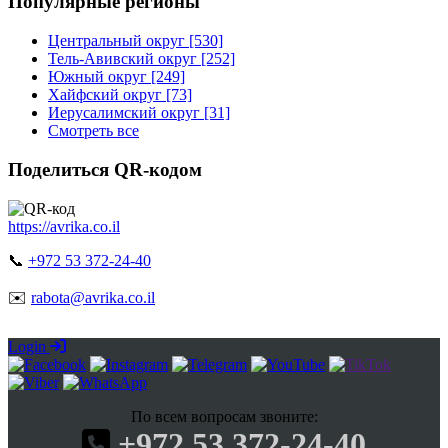
Популярные регионы
Центральный округ [530]
Тель-Авивский округ [252]
Южный округ [249]
Хайфский округ [73]
Иерусалимский округ [31]
Смотреть все
Поделиться QR-кодом
https://avrika.co.il
📞
+972 53 372-24-40
✉️
rabota@avrika.co.il
Login
По всем вопросам звоните:
+972 53 372-24-40