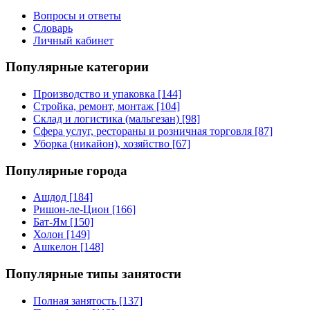
Вопросы и ответы
Словарь
Личный кабинет
Популярные категории
Производство и упаковка [144]
Стройка, ремонт, монтаж [104]
Склад и логистика (мальгезан) [98]
Сфера услуг, рестораны и розничная торговля [87]
Уборка (никайон), хозяйство [67]
Популярные города
Ашдод [184]
Ришон-ле-Цион [166]
Бат-Ям [150]
Холон [149]
Ашкелон [148]
Популярные типы занятости
Полная занятость [137]