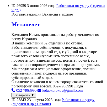
ID 26959
3 июня 2026 года
Работники по уходу (сиделки
и др.)
Гостевая вакансия
Вакансия в архиве
Метапелет
Компания Натан, приглашает на работу метапелет по
всему Израилю.
В нашей компании 32 отделения по стране.
Работа включает себя помощь: с покупками, с
приготовлением простой еды, с уборкой в квартире
пожилого человека(поменять постельное бельё,
протереть пол, вынести мусор, помыть посуду), есть
вакансии с сопровождением по врачам и прогулками.
Мы предлагаем официальное оформление, полный
социальный пакет, подарки на все праздники,
субсидированный отдых.
О наличие вакансии в вашем городе свяжитесь со мной
по телефону или вотсап. 052-7963990 Люда
052-7963990
ludaokorokov@gmail.com
Развернуть ▼
ID 23843
23 августа 2023 года
Работники по уходу
(сиделки и др.)
Нетания