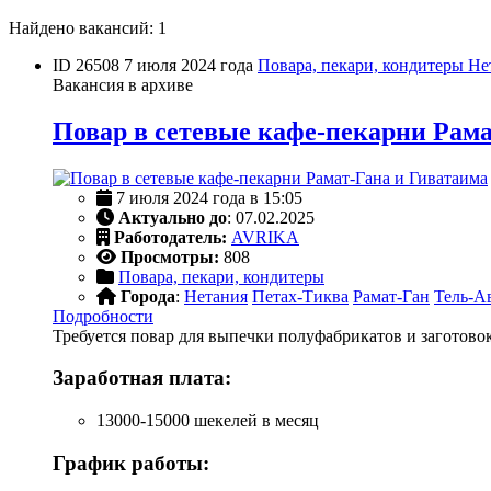
Найдено вакансий: 1
ID 26508
7 июля 2024 года
Повара, пекари, кондитеры
Не
Вакансия в архиве
Повар в сетевые кафе-пекарни Рама
7 июля 2024 года в 15:05
Актуально до
: 07.02.2025
Работодатель:
AVRIKA
Просмотры:
808
Повара, пекари, кондитеры
Города
:
Нетания
Петах-Тиква
Рамат-Ган
Тель-А
Подробности
Требуется повар для выпечки полуфабрикатов и заготово
Заработная плата:
13000-15000 шекелей в месяц
График работы: