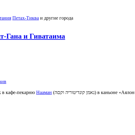
тания
Петах-Тиква
и другие города
т-Гана и Гиватаима
вив
к в кафе-пекарню
Нааман
(נאמן קונדיטוריה וקםה) в