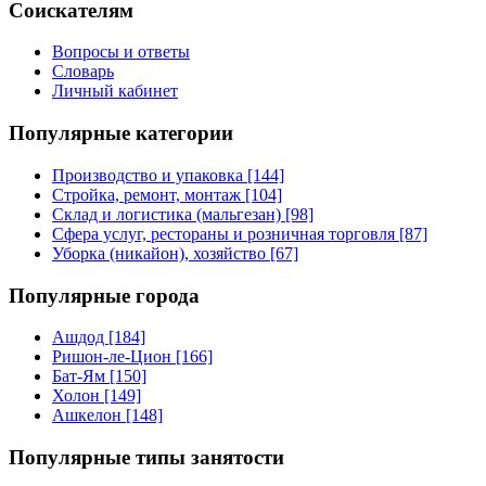
Соискателям
Вопросы и ответы
Словарь
Личный кабинет
Популярные категории
Производство и упаковка [144]
Стройка, ремонт, монтаж [104]
Склад и логистика (мальгезан) [98]
Сфера услуг, рестораны и розничная торговля [87]
Уборка (никайон), хозяйство [67]
Популярные города
Ашдод [184]
Ришон-ле-Цион [166]
Бат-Ям [150]
Холон [149]
Ашкелон [148]
Популярные типы занятости