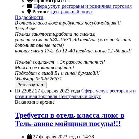
Просмотры:
612
Сфера услуг, рестораны и розничная торговля
Регион
:
Центральный округ
Подробности
В отель класса люкс требуются посудомойщики!!
Тель-Авив
Полная занятость,работа по сменам
утренняя смена 6/30-16/30 -40 шек/час (можно делать
дополнительные часы)
ночная смена 17-2, до 12 -40 шек/час, после 12 -60шек!!
Полный соц.пакет + 3х разовое питание!!
Можно без знания иврита!!
Подходит с визой B1 и синей бумагой!!!
Whatsapp 050-6526531
Развернуть ▼
ID 23082
27 февраля 2023 года
Сфера услуг, рестораны и
розничная торговля
Центральный округ
Вакансия в архиве
Требуется в отель класса люкс в
Тель-авиве мойщики посуды!!!
27 февраля 2023 года в 14:38