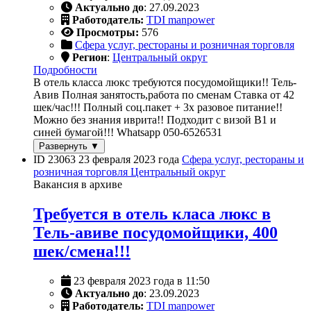
Актуально до
: 27.09.2023
Работодатель:
TDI manpower
Просмотры:
576
Сфера услуг, рестораны и розничная торговля
Регион
:
Центральный округ
Подробности
В отель класса люкс требуются посудомойщики!! Тель-
Авив Полная занятость,работа по сменам Ставка от 42
шек/час!!! Полный соц.пакет + 3х разовое питание!!
Можно без знания иврита!! Подходит с визой B1 и
синей бумагой!!! Whatsapp 050-6526531
Развернуть ▼
ID 23063
23 февраля 2023 года
Сфера услуг, рестораны и
розничная торговля
Центральный округ
Вакансия в архиве
Требуется в отель класа люкс в
Тель-авиве посудомойщики, 400
шек/смена!!!
23 февраля 2023 года в 11:50
Актуально до
: 23.09.2023
Работодатель:
TDI manpower