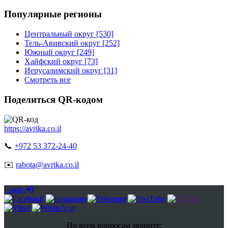
Популярные регионы
Центральный округ [530]
Тель-Авивский округ [252]
Южный округ [249]
Хайфский округ [73]
Иерусалимский округ [31]
Смотреть все
Поделиться QR-кодом
https://avrika.co.il
📞
+972 53 372-24-40
✉️
rabota@avrika.co.il
Login
По всем вопросам звоните: