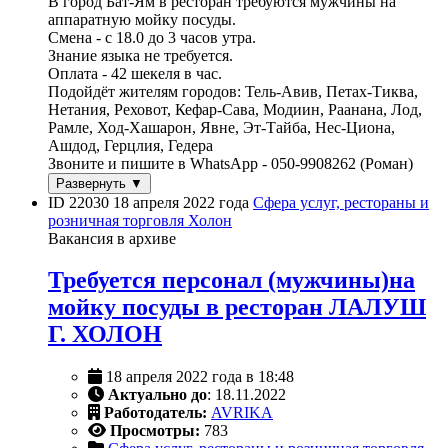
В город Бат-Ям в ресторан требуются мужчины на
аппаратную мойку посуды.
Смена - с 18.0 до 3 часов утра.
Знание языка не требуется.
Оплата - 42 шекеля в час.
Подойдёт жителям городов: Тель-Авив, Петах-Тиква,
Нетания, Реховот, Кефар-Сава, Модиин, Раанана, Лод,
Рамле, Ход-Хашарон, Явне, Эт-Тайба, Нес-Циона,
Ашдод, Герцлия, Гедера
Звоните и пишите в WhatsApp - 050-9908262 (Роман)
Развернуть ▼
ID 22030
18 апреля 2022 года
Сфера услуг, рестораны и
розничная торговля
Холон
Вакансия в архиве
Требуется персонал (мужчины)на
мойку посуды в ресторан ЛАЛУШ
Г. ХОЛОН
18 апреля 2022 года в 18:48
Актуально до
: 18.11.2022
Работодатель:
AVRIKA
Просмотры:
783