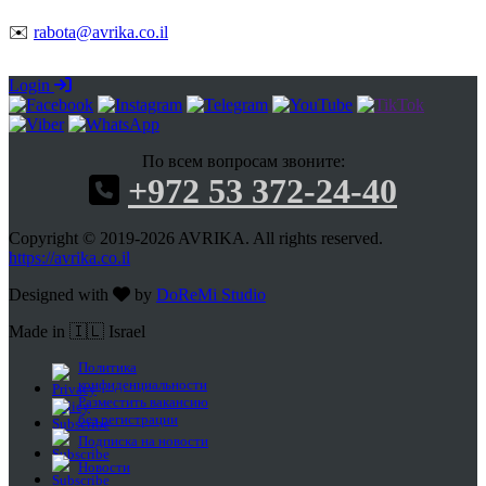
✉️
rabota@avrika.co.il
Login
По всем вопросам звоните:
+972 53 372-24-40
Copyright © 2019-2026 AVRIKA. All rights reserved.
https://avrika.co.il
Designed with
by
DoReMi Studio
Made in 🇮🇱 Israel
Политика
конфиденциальности
Разместить вакансию
без регистрации
Подписка на новости
Новости