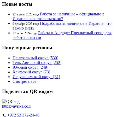
Новые посты
Работа за наличные – официально в
22 апреля 2026 года
Израиле: как это возможно?
Подработка за наличные в Израиле: что
9 декабря 2025 года
важно знать
Работа в Ашдоде: Прекрасный город для
22 июля 2024 года
работы и жизни
Популярные регионы
Центральный округ [530]
Тель-Авивский округ [252]
Южный округ [249]
Хайфский округ [73]
Иерусалимский округ [31]
Смотреть все
Поделиться QR-кодом
https://avrika.co.il
📞
+972 53 372-24-40