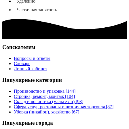
Удалённо
Частичная занятость
Соискателям
Вопросы и ответы
Словарь
Личный кабинет
Популярные категории
Производство и упаковка [144]
Стройка, ремонт, монтаж [104]
Склад и логистика (мальгезан) [98]
Сфера услуг, рестораны и розничная торговля [87]
Уборка (никайон), хозяйство [67]
Популярные города