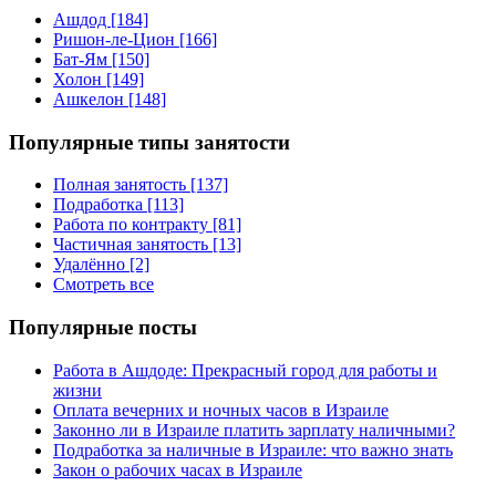
Ашдод [184]
Ришон-ле-Цион [166]
Бат-Ям [150]
Холон [149]
Ашкелон [148]
Популярные типы занятости
Полная занятость [137]
Подработка [113]
Работа по контракту [81]
Частичная занятость [13]
Удалённо [2]
Смотреть все
Популярные посты
Работа в Ашдоде: Прекрасный город для работы и
жизни
Оплата вечерних и ночных часов в Израиле
Законно ли в Израиле платить зарплату наличными?
Подработка за наличные в Израиле: что важно знать
Закон о рабочих часах в Израиле