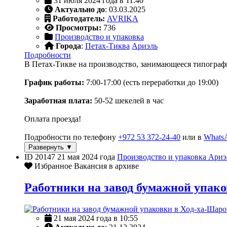
31 июля 2024 года в 11:40
Актуально до
: 03.03.2025
Работодатель:
AVRIKA
Просмотры:
736
Производство и упаковка
Города
:
Петах-Тиква
Ариэль
Подробности
В Петах-Тикве на производство, занимающееся типограф
График работы:
7:00-17:00 (есть переработки до 19:00)
Заработная плата:
50-52 шекелей в час
Оплата проезда!
Подробности по телефону
+972 53 372-24-40
или в
Whats
Развернуть ▼
ID 20147
21 мая 2024 года
Производство и упаковка
Ариэ
Избранное
Вакансия в архиве
Работники на завод бумажной упак
21 мая 2024 года в 10:55