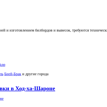
ией и изготовлением билбордов и вывесок, требуются техничес
App
ль
Бней-Брак
и другие города
овки в Ход-ха-Шароне