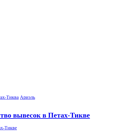
ах-Тиква
Ариэль
тво вывесок в Петах-Тикве