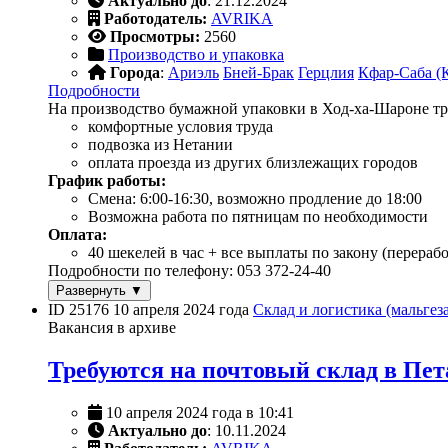
Актуально до
: 21.12.2024
Работодатель:
AVRIKA
Просмотры:
2560
Производство и упаковка
Города
:
Ариэль
Бней-Брак
Герцлия
Кфар-Саба (
Подробности
На производство бумажной упаковки в Ход-ха-Шароне тр
комфортные условия труда
подвозка из Нетании
оплата проезда из других близлежащих городов
График работы:
Смена: 6:00-16:30, возможно продление до 18:00
Возможна работа по пятницам по необходимости
Оплата:
40 шекелей в час + все выплаты по закону (перераб
Подробности по телефону: 053 372-24-40
Развернуть ▼
ID 25176
10 апреля 2024 года
Склад и логистика (мальгез
Вакансия в архиве
Требуются на почтовый склад в Пет
10 апреля 2024 года в 10:41
Актуально до
: 10.11.2024