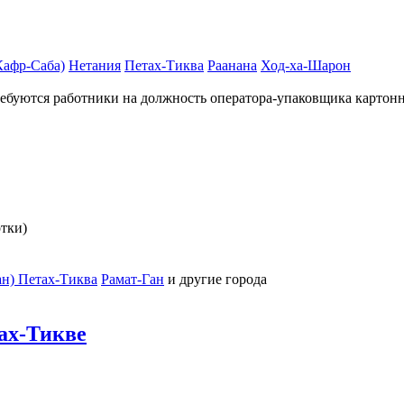
Кафр-Саба)
Нетания
Петах-Тиква
Раанана
Ход-ха-Шарон
ебуются работники на должность оператора-упаковщика картон
отки)
ан)
Петах-Тиква
Рамат-Ган
и другие города
ах-Тикве