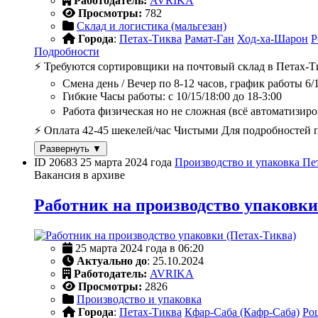
Работодатель:
AVRIKA
Просмотры:
782
Склад и логистика (мальгезан)
Города
:
Петах-Тиква
Рамат-Ган
Ход-ха-Шарон
Р
Подробности
⚡️ Требуются сортировщики на почтовый склад в Петах-
Смена день / Вечер по 8-12 часов, график работы 6/1
Гибкие Часы работы: с 10/15/18:00 до 18-3:00
Работа физическая но не сложная (всё автоматизиров
⚡️ Оплата 42-45 шекелей/час Чистыми Для подробностей 
Развернуть ▼
ID 20683
25 марта 2024 года
Производство и упаковка
Пе
Вакансия в архиве
Работник на производство упаковки
25 марта 2024 года в 06:20
Актуально до
: 25.10.2024
Работодатель:
AVRIKA
Просмотры:
2826
Производство и упаковка
Города
:
Петах-Тиква
Кфар-Саба (Кафр-Саба)
Ро