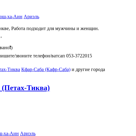
ош-ха-Аин
Ариэль
Тикве, Работа подходит для мужчины и женщин.
,
ано❗️)
пишите/звоните телефон/ватсап 053-3722015
тах-Тиква
Кфар-Саба (Кафр-Саба)
и другие города
 (Петах-Тиква)
ш-ха-Аин
Ариэль