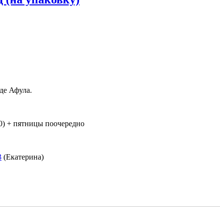
де Афула.
:00) + пятницы поочередно
3
(Екатерина)