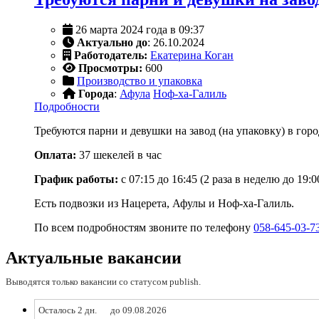
26 марта 2024 года в 09:37
Актуально до
: 26.10.2024
Работодатель:
Екатерина Коган
Просмотры:
600
Производство и упаковка
Города
:
Афула
Ноф-ха-Галиль
Подробности
Требуются парни и девушки на завод (на упаковку) в горо
Оплата:
37 шекелей в час
График работы:
с 07:15 до 16:45 (2 раза в неделю до 19
Есть подвозки из Нацерета, Афулы и Ноф-ха-Галиль.
По всем подробностям звоните по телефону
058-645-03-7
Актуальные вакансии
Выводятся только вакансии со статусом publish.
Осталось 2 дн.
до 09.08.2026