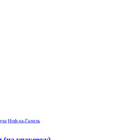
ула
Ноф-ха-Галиль
 (на упаковку)