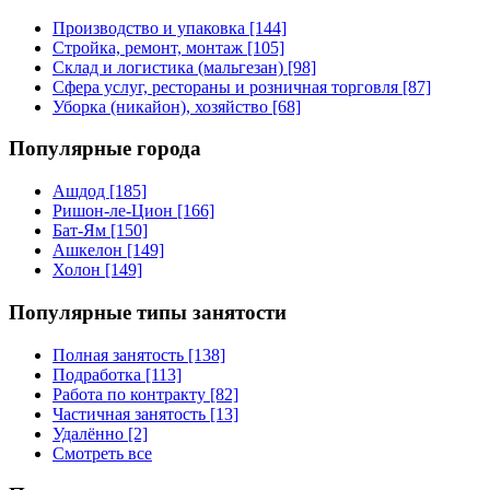
Производство и упаковка [144]
Стройка, ремонт, монтаж [105]
Склад и логистика (мальгезан) [98]
Сфера услуг, рестораны и розничная торговля [87]
Уборка (никайон), хозяйство [68]
Популярные города
Ашдод [185]
Ришон-ле-Цион [166]
Бат-Ям [150]
Ашкелон [149]
Холон [149]
Популярные типы занятости
Полная занятость [138]
Подработка [113]
Работа по контракту [82]
Частичная занятость [13]
Удалённо [2]
Смотреть все