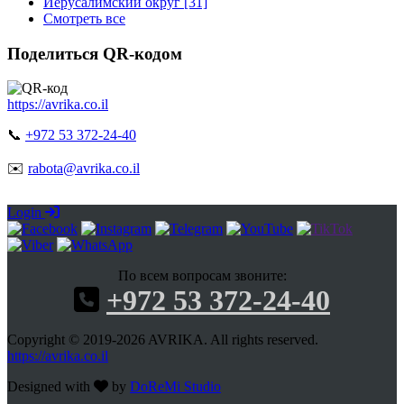
Иерусалимский округ [31]
Смотреть все
Поделиться QR-кодом
https://avrika.co.il
📞
+972 53 372-24-40
✉️
rabota@avrika.co.il
Login
По всем вопросам звоните:
+972 53 372-24-40
Copyright © 2019-2026 AVRIKA. All rights reserved.
https://avrika.co.il
Designed with
by
DoReMi Studio