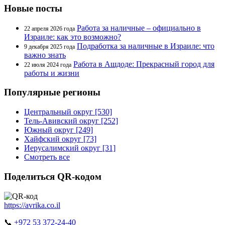
Новые посты
Работа за наличные – официально в
22 апреля 2026 года
Израиле: как это возможно?
Подработка за наличные в Израиле: что
9 декабря 2025 года
важно знать
Работа в Ашдоде: Прекрасный город для
22 июля 2024 года
работы и жизни
Популярные регионы
Центральный округ [530]
Тель-Авивский округ [252]
Южный округ [249]
Хайфский округ [73]
Иерусалимский округ [31]
Смотреть все
Поделиться QR-кодом
https://avrika.co.il
📞
+972 53 372-24-40