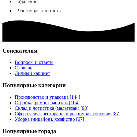
Удалённо
Частичная занятость
Соискателям
Вопросы и ответы
Словарь
Личный кабинет
Популярные категории
Производство и упаковка [144]
Стройка, ремонт, монтаж [104]
Склад и логистика (мальгезан) [98]
Сфера услуг, рестораны и розничная торговля [87]
Уборка (никайон), хозяйство [67]
Популярные города