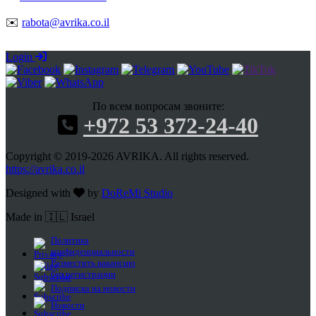
✉️
rabota@avrika.co.il
Login
По всем вопросам звоните:
+972 53 372-24-40
Copyright © 2019-2026 AVRIKA. All rights reserved.
https://avrika.co.il
Designed with
by
DoReMi Studio
Made in 🇮🇱 Israel
Политика
конфиденциальности
Разместить вакансию
без регистрации
Подписка на новости
Новости