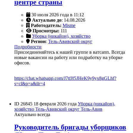
центре страны
30 июля 2026 года в 11:12
Актуально до
: 14.08.2026
Работодатель:
Misme
Просмотры:
111
Уборка (никайон), хозяйство
Регион
:
Тель-Авивский округ
Подробности
Присоединеняйтесь к нашей группе в ватсапп. Всегда
новые вакансии на работу или подработку на уборке
офисов.
https://chat.whatsapp.com/J7tfJf5JHeK9y9yx8gGLhf?
s=cl&p=a&ilr=4
ID 26845
18 февраля 2026 года
Уборка (никайон),
хозяйство
Тель-Авивский округ
Тель-Авив
Актуально всегда
Руководитель бригады уборщиков