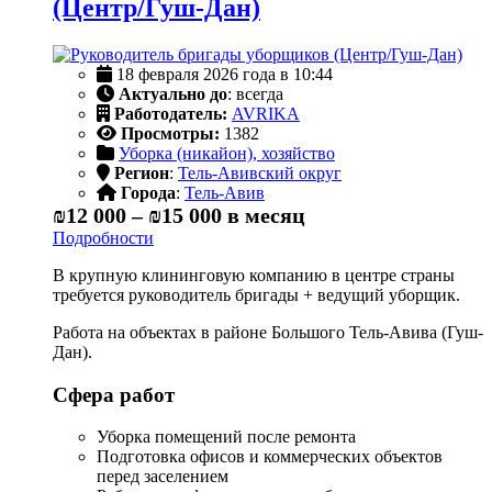
(Центр/Гуш-Дан)
18 февраля 2026 года в 10:44
Актуально до
: всегда
Работодатель:
AVRIKA
Просмотры:
1382
Уборка (никайон), хозяйство
Регион
:
Тель-Авивский округ
Города
:
Тель-Авив
₪12 000
–
₪15 000
в месяц
Подробности
В крупную клининговую компанию в центре страны
требуется руководитель бригады + ведущий уборщик.
Работа на объектах в районе Большого Тель-Авива (Гуш-
Дан).
Сфера работ
Уборка помещений после ремонта
Подготовка офисов и коммерческих объектов
перед заселением