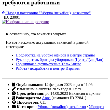
требуются работники
Назад в категорию "Уборка (никайон), хозяйство"
ID: 23001
К сожалению, эта вакансия закрыта.
Но вот несколько актуальных вакансий в данной
категории:
Подработка на уборке офисов в центре страны
Руководитель бригады уборщиков (Центр/Гуш-Дан)
Горничная в бутик-отель в Тель-Авиве
Работа / подработка в центре Израиля
Опубликовано:
14 февраля 2023 года в 11:06
Изменено
: 4 августа 2025 года в 13:29
Срок действия:
до 14.09.2023
Вакансия в архиве
Работодатель:
Anna
[компания ID 22841]
Просмотры:
611
Категория
:
Уборка (никайон), хозяйство
/
Уборщик