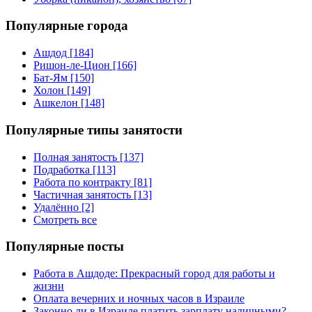
Популярные города
Ашдод [184]
Ришон-ле-Цион [166]
Бат-Ям [150]
Холон [149]
Ашкелон [148]
Популярные типы занятости
Полная занятость [137]
Подработка [113]
Работа по контракту [81]
Частичная занятость [13]
Удалённо [2]
Смотреть все
Популярные посты
Работа в Ашдоде: Прекрасный город для работы и
жизни
Оплата вечерних и ночных часов в Израиле
Законно ли в Израиле платить зарплату наличными?