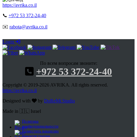
https://avrika.co.il
📞
+972 53 372-24-40
✉️
rabota@avrika.co.il
Login
По всем вопросам звоните:
+972 53 372-24-40
Copyright © 2019-2026 AVRIKA. All rights reserved.
https://avrika.co.il
Designed with
by
DoReMi Studio
Made in 🇮🇱 Israel
Политика
конфиденциальности
Разместить вакансию
без регистрации