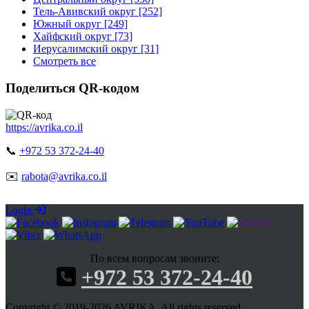
Тель-Авивский округ [252]
Южный округ [249]
Хайфский округ [73]
Иерусалимский округ [31]
Смотреть все
Поделиться QR-кодом
https://avrika.co.il
📞
+972 53 372-24-40
✉️
rabota@avrika.co.il
Login
По всем вопросам звоните:
+972 53 372-24-40
Copyright © 2019-2026 AVRIKA. All rights reserved.