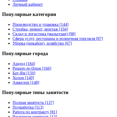
Личный кабинет
Популярные категории
Производство и упаковка [144]
Стройка, ремонт, монтаж [104]
Склад и логистика (мальгезан) [98]
Сфера услуг, рестораны и розничная торговля [87]
Уборка (никайон), хозяйство [67]
Популярные города
Ашдод [184]
Ришон-ле-Цион [166]
Бат-Ям [150]
Холон [149]
Ашкелон [148]
Популярные типы занятости
Полная занятость [137]
Подработка [113]
Работа по контракту [81]
Частичная занятость [13]