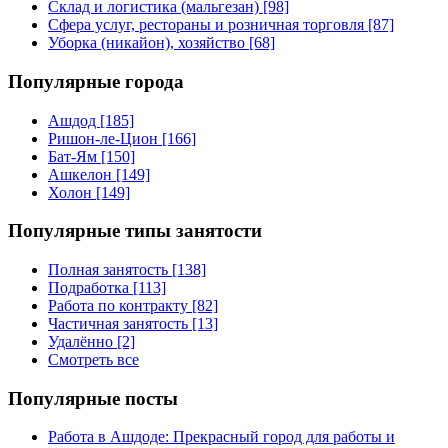
Склад и логистика (мальгезан) [98]
Сфера услуг, рестораны и розничная торговля [87]
Уборка (никайон), хозяйство [68]
Популярные города
Ашдод [185]
Ришон-ле-Цион [166]
Бат-Ям [150]
Ашкелон [149]
Холон [149]
Популярные типы занятости
Полная занятость [138]
Подработка [113]
Работа по контракту [82]
Частичная занятость [13]
Удалённо [2]
Смотреть все
Популярные посты
Работа в Ашдоде: Прекрасный город для работы и