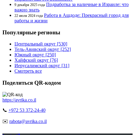
Подработка за наличные в Израиле: что
9 декабря 2025 года
важно знать
Работа в Ашдоде: Прекрасный город для
22 июля 2024 года
работы и жизни
Популярные регионы
Центральный округ [530]
Тель-Авивский округ [252]
Южный округ [250]
Хайфский округ [76]
Иерусалимский округ [31]
Смотреть все
Поделиться QR-кодом
https://avrika.co.il
📞
+972 53 372-24-40
✉️
rabota@avrika.co.il