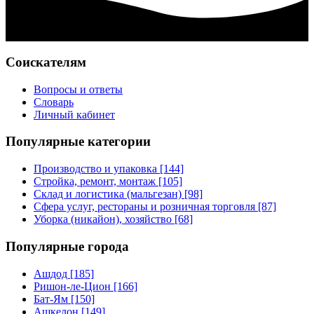
Соискателям
Вопросы и ответы
Словарь
Личный кабинет
Популярные категории
Производство и упаковка [144]
Стройка, ремонт, монтаж [105]
Склад и логистика (мальгезан) [98]
Сфера услуг, рестораны и розничная торговля [87]
Уборка (никайон), хозяйство [68]
Популярные города
Ашдод [185]
Ришон-ле-Цион [166]
Бат-Ям [150]
Ашкелон [149]