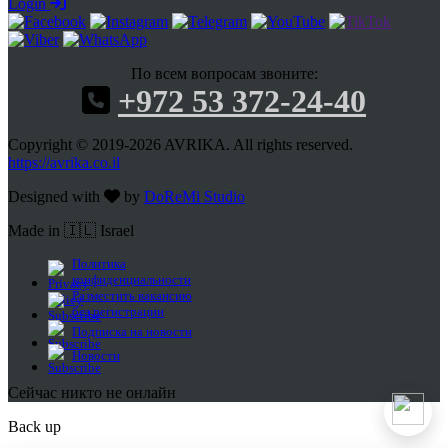
Login
По всем вопросам звоните:
+972 53 372-24-40
Copyright © 2019-2026 AVRIKA. All rights reserved.
https://avrika.co.il
Designed with
by
DoReMi Studio
Made in 🇮🇱 Israel
Политика
конфиденциальности
Разместить вакансию
без регистрации
Подписка на новости
Новости
Сейчас никто не онлайн
Back up