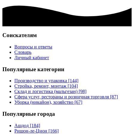
Соискателям
Вопросы и ответы
Словарь
Личный кабинет
Популярные категории
Производство и упаковка [144]
Стройка, ремонт, монтаж [104]
Склад и логистика (мальгезан) [98]
Сфера услуг, рестораны и розничная торговля [87]
Уборка (никайон), хозяйство [67]
Популярные города
Ашдод [184]
Ришон-ле-Цион [166]