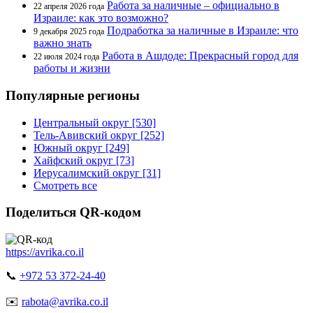
Работа за наличные – официально в
22 апреля 2026 года
Израиле: как это возможно?
Подработка за наличные в Израиле: что
9 декабря 2025 года
важно знать
Работа в Ашдоде: Прекрасный город для
22 июля 2024 года
работы и жизни
Популярные регионы
Центральный округ [530]
Тель-Авивский округ [252]
Южный округ [249]
Хайфский округ [73]
Иерусалимский округ [31]
Смотреть все
Поделиться QR-кодом
https://avrika.co.il
📞
+972 53 372-24-40
✉️
rabota@avrika.co.il