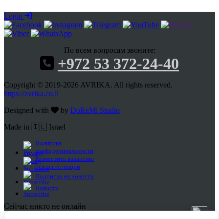
Login
По всем вопросам звоните:
+972 53 372-24-40
Copyright © 2019-2026 AVRIKA. All rights reserved.
https://avrika.co.il
Designed with
by
DoReMi Studio
Made in 🇮🇱 Israel
Политика
конфиденциальности
Разместить вакансию
без регистрации
Подписка на новости
Новости
Сейчас никто не онлайн