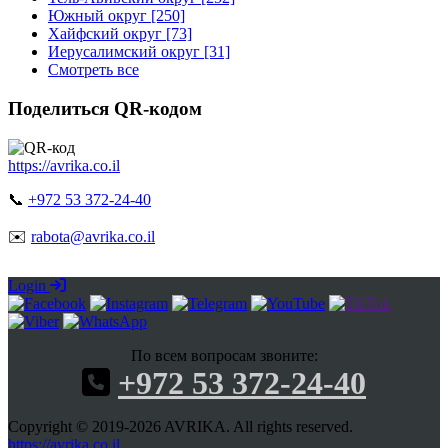
Южный округ [250]
Хайфский округ [73]
Иерусалимский округ [31]
Смотреть все
Поделиться QR-кодом
https://avrika.co.il
📞
+972 53 372-24-40
✉️
rabota@avrika.co.il
Login
По всем вопросам звоните:
+972 53 372-24-40
Copyright © 2019-2026 AVRIKA. All rights reserved.
https://avrika.co.il