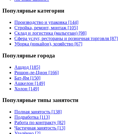
Популярные категории
Производство и упаковка [144]
Стройка, ремонт, монтаж [105]
Склад и логистика (мальгезан) [98]
Сфера услуг, рестораны и розничная торговля [87]
Уборка (никайон), хозяйство [67]
Популярные города
Ашдод [185]
Ришон-ле-Цион [166]
Бат-Ям [150]
Ашкелон [149]
Холон [149]
Популярные типы занятости
Полная занятость [138]
Подработка [113]
Работа по контракту [82]
Частичная занятость [13]
Удалённо [2]