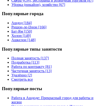
Сфера услуг, рестораны и розничная торговля [87]
Уборка (никайон), хозяйство [67]
Популярные города
Ашдод [184]
Ришон-ле-Цион [166]
Бат-Ям [150]
Холон [149]
Ашкелон [148]
Популярные типы занятости
Полная занятость [137]
Подработка [113]
Работа по контракту [81]
Частичная занятость [13]
Удалённо [2]
Смотреть все
Популярные посты
Работа в Ашдоде: Прекрасный город для работы и
жизни