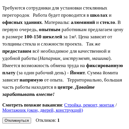
Требуются сотрудники для установки стеклянных
перегородок Работа будет проводится в
школах
и
офисных зданиях
. Материалы:
алюминий
и
стекло
. В
первую очередь,
опытным
работникам предлагаем цену
в размере
100-150 шекелей
за 1м². Цена зависит от
толщины стекла и сложности проекта. Так же
предоставим
всё необходимое для качественной и
удобной работы (
Напарник, инструмент, машина
).
Имеется возможность обмена труда на
фиксированную
плату
(за один рабочий день) -
Йомит
. Сумма йомита
зависит
напрямую
от опыта. Территориально, большая
часть работы находится в
центре
.
Давайте
зарабатывать вместе!
Смотреть похожие вакансии
:
Стройка, ремонт, монтаж
/
Монтажник (окон, дверей, конструкций)
Откликов:
1
Откликнуться