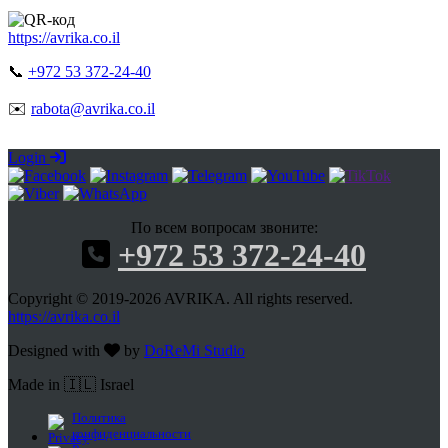
https://avrika.co.il
📞
+972 53 372-24-40
✉️
rabota@avrika.co.il
Login
По всем вопросам звоните:
+972 53 372-24-40
Copyright © 2019-2026 AVRIKA. All rights reserved.
https://avrika.co.il
Designed with
by
DoReMi Studio
Made in 🇮🇱 Israel
Политика
конфиденциальности