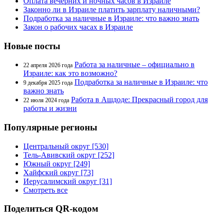
Оплата вечерних и ночных часов в Израиле
Законно ли в Израиле платить зарплату наличными?
Подработка за наличные в Израиле: что важно знать
Закон о рабочих часах в Израиле
Новые посты
Работа за наличные – официально в
22 апреля 2026 года
Израиле: как это возможно?
Подработка за наличные в Израиле: что
9 декабря 2025 года
важно знать
Работа в Ашдоде: Прекрасный город для
22 июля 2024 года
работы и жизни
Популярные регионы
Центральный округ [530]
Тель-Авивский округ [252]
Южный округ [249]
Хайфский округ [73]
Иерусалимский округ [31]
Смотреть все
Поделиться QR-кодом