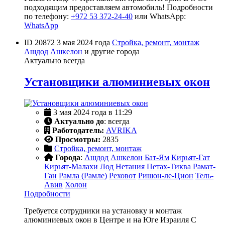
подходящим предоставляем автомобиль! Подробности
по телефону:
+972 53 372-24-40
или WhatsApp:
WhatsApp
ID 20872
3 мая 2024 года
Стройка, ремонт, монтаж
Ашдод
Ашкелон
и другие города
Актуально всегда
Установщики алюминиевых окон
3 мая 2024 года в 11:29
Актуально до
: всегда
Работодатель:
AVRIKA
Просмотры:
2835
Стройка, ремонт, монтаж
Города
:
Ашдод
Ашкелон
Бат-Ям
Кирьят-Гат
Кирьят-Малахи
Лод
Нетания
Петах-Тиква
Рамат-
Ган
Рамла (Рамле)
Реховот
Ришон-ле-Цион
Тель-
Авив
Холон
Подробности
Требуется сотрудники на установку и монтаж
алюминиевых окон в Центре и на Юге Израиля С