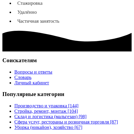
Стажировка
Удалённо
Частичная занятость
Соискателям
Вопросы и ответы
Словарь
Личный кабинет
Популярные категории
Производство и упаковка [144]
Стройка, ремонт, монтаж [104]
Склад и логистика (мальгезан) [98]
Сфера услуг, рестораны и розничная торговля [87]
Уборка (никайон), хозяйство [67]