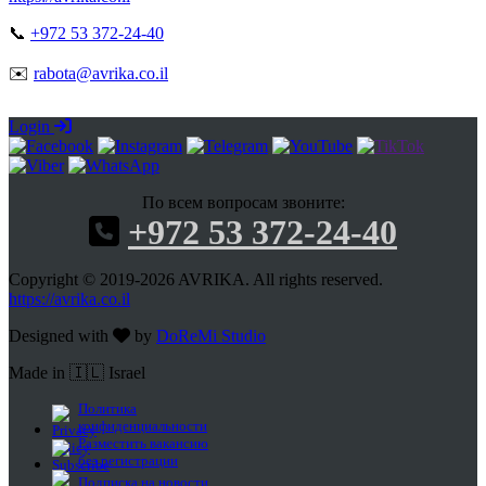
📞
+972 53 372-24-40
✉️
rabota@avrika.co.il
Login
По всем вопросам звоните:
+972 53 372-24-40
Copyright © 2019-2026 AVRIKA. All rights reserved.
https://avrika.co.il
Designed with
by
DoReMi Studio
Made in 🇮🇱 Israel
Политика
конфиденциальности
Разместить вакансию
без регистрации
Подписка на новости