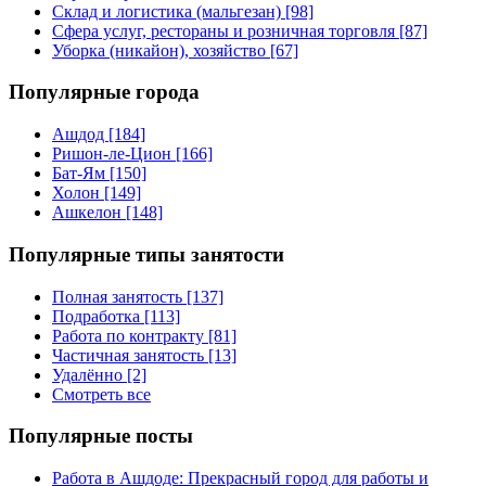
Склад и логистика (мальгезан) [98]
Сфера услуг, рестораны и розничная торговля [87]
Уборка (никайон), хозяйство [67]
Популярные города
Ашдод [184]
Ришон-ле-Цион [166]
Бат-Ям [150]
Холон [149]
Ашкелон [148]
Популярные типы занятости
Полная занятость [137]
Подработка [113]
Работа по контракту [81]
Частичная занятость [13]
Удалённо [2]
Смотреть все
Популярные посты
Работа в Ашдоде: Прекрасный город для работы и