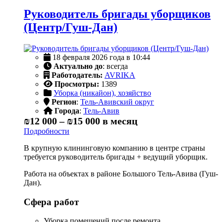
Руководитель бригады уборщиков
(Центр/Гуш-Дан)
18 февраля 2026 года в 10:44
Актуально до
: всегда
Работодатель:
AVRIKA
Просмотры:
1389
Уборка (никайон), хозяйство
Регион
:
Тель-Авивский округ
Города
:
Тель-Авив
₪12 000
–
₪15 000
в месяц
Подробности
В крупную клининговую компанию в центре страны
требуется руководитель бригады + ведущий уборщик.
Работа на объектах в районе Большого Тель-Авива (Гуш-
Дан).
Сфера работ
Уборка помещений после ремонта