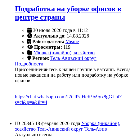
Подработка на уборке офисов в
центре страны
30 июля 2026 года в 11:12
Актуально до
: 14.08.2026
Работодатель:
Misme
Просмотры:
119
Уборка (никайон), хозяйство
Регион
:
Тель-Авивский округ
Подробности
Присоединеняйтесь к нашей группе в ватсапп. Всегда
новые вакансии на работу или подработку на уборке
офисов.
https://chat.whatsapp.com/J7tfJf5JHeK9y9yx8gGLhf?
s=cl&p=a&ilr=4
ID 26845
18 февраля 2026 года
Уборка (никайон),
хозяйство
Тель-Авивский округ
Тель-Авив
Актуально всегда