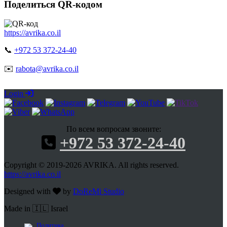
Поделиться QR-кодом
https://avrika.co.il
📞
+972 53 372-24-40
✉️
rabota@avrika.co.il
Login
По всем вопросам звоните:
+972 53 372-24-40
Copyright © 2019-2026 AVRIKA. All rights reserved.
https://avrika.co.il
Designed with
by
DoReMi Studio
Made in 🇮🇱 Israel
Политика