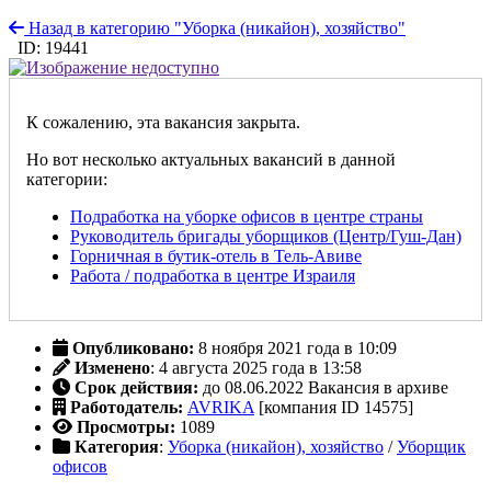
Назад в категорию "Уборка (никайон), хозяйство"
ID: 19441
К сожалению, эта вакансия закрыта.
Но вот несколько актуальных вакансий в данной
категории:
Подработка на уборке офисов в центре страны
Руководитель бригады уборщиков (Центр/Гуш-Дан)
Горничная в бутик-отель в Тель-Авиве
Работа / подработка в центре Израиля
Опубликовано:
8 ноября 2021 года в 10:09
Изменено
: 4 августа 2025 года в 13:58
Срок действия:
до 08.06.2022
Вакансия в архиве
Работодатель:
AVRIKA
[компания ID 14575]
Просмотры:
1089
Категория
:
Уборка (никайон), хозяйство
/
Уборщик
офисов