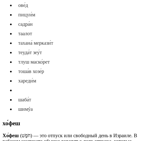
ове́д
пицуи́м
садра́н
таалот
тахана́ меркази́т
теуда́т зеу́т
тлуш маско́рет
тоша́в хозе́р
хареди́м
хо́феш
шаба́т
шимýа
хо́феш
Хо́феш
(חֹפֶשׁ) — это отпуск или свободный день в Израиле. В