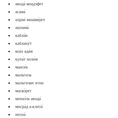
авода́ моадэ́фет
асама́
ахраи́ мишме́рет
ашлама́
кабла́н
каблану́т
коа́х ада́м
купа́т холи́м
мааси́к
мальгиза
мальгизан эгеш
маско́рет
менаэ́ль авода́
мисра́д а-клита́
несиа́