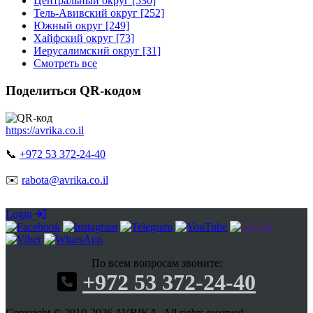
Центральный округ [530]
Тель-Авивский округ [252]
Южный округ [249]
Хайфский округ [73]
Иерусалимский округ [31]
Смотреть все
Поделиться QR-кодом
https://avrika.co.il
📞
+972 53 372-24-40
✉️
rabota@avrika.co.il
Login
По всем вопросам звоните:
+972 53 372-24-40
Copyright © 2019-2026 AVRIKA. All rights reserved.