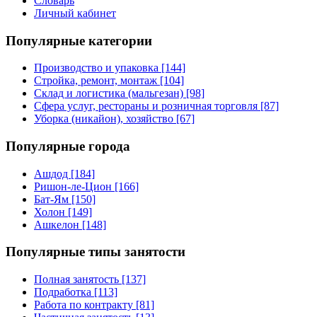
Словарь
Личный кабинет
Популярные категории
Производство и упаковка [144]
Стройка, ремонт, монтаж [104]
Склад и логистика (мальгезан) [98]
Сфера услуг, рестораны и розничная торговля [87]
Уборка (никайон), хозяйство [67]
Популярные города
Ашдод [184]
Ришон-ле-Цион [166]
Бат-Ям [150]
Холон [149]
Ашкелон [148]
Популярные типы занятости
Полная занятость [137]
Подработка [113]
Работа по контракту [81]