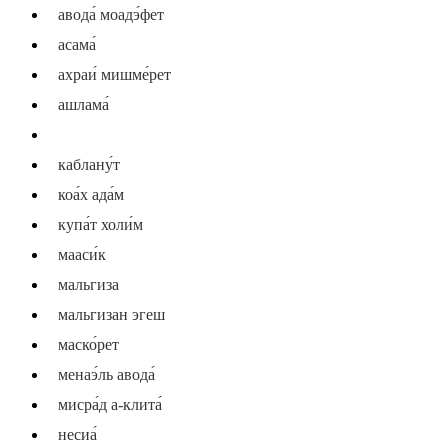
авода́ моадэ́фет
асама́
ахраи́ мишме́рет
ашлама́
кабла́н
каблану́т
коа́х ада́м
купа́т холи́м
мааси́к
мальгиза
мальгизан эгеш
маско́рет
менаэ́ль авода́
мисра́д а-клита́
несиа́