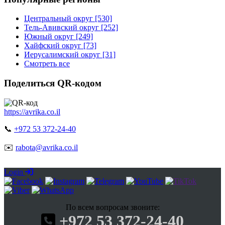
Центральный округ [530]
Тель-Авивский округ [252]
Южный округ [249]
Хайфский округ [73]
Иерусалимский округ [31]
Смотреть все
Поделиться QR-кодом
https://avrika.co.il
📞
+972 53 372-24-40
✉️
rabota@avrika.co.il
Login
По всем вопросам звоните:
+972 53 372-24-40