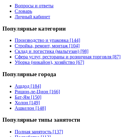
Вопросы и ответы
Словарь
Личный кабинет
Популярные категории
Производство и упаковка [144]
Стройка, ремонт, монтаж [104]
Склад и логистика (мальгезан) [98]
Сфера услуг, рестораны и розничная торговля [87]
Уборка (никайон), хозяйство [67]
Популярные города
Ашдод [184]
Ришон-ле-Цион [166]
Бат-Ям [150]
Холон [149]
Ашкелон [148]
Популярные типы занятости
Полная занятость [137]