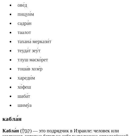
ове́д
пицуи́м
садра́н
таалот
тахана́ меркази́т
теуда́т зеу́т
тлуш маско́рет
тоша́в хозе́р
хареди́м
хо́феш
шаба́т
шимýа
кабла́н
Кабла́н
(קַבְּלָן) — это подрядчик в Израиле: человек или