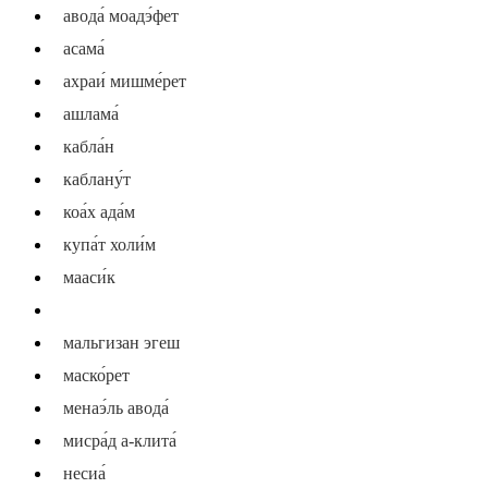
авода́ моадэ́фет
асама́
ахраи́ мишме́рет
ашлама́
кабла́н
каблану́т
коа́х ада́м
купа́т холи́м
мааси́к
мальгиза
мальгизан эгеш
маско́рет
менаэ́ль авода́
мисра́д а-клита́
несиа́