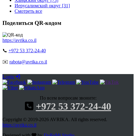
Хайфский округ [73]
Иерусалимский округ [31]
Смотреть все
Поделиться QR-кодом
https://avrika.co.il
📞
+972 53 372-24-40
✉️
rabota@avrika.co.il
Login
По всем вопросам звоните:
+972 53 372-24-40
Copyright © 2019-2026 AVRIKA. All rights reserved.
https://avrika.co.il
Designed with
by
DoReMi Studio