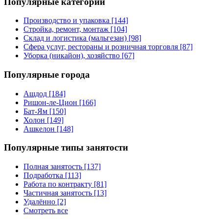
Популярные категории
Производство и упаковка [144]
Стройка, ремонт, монтаж [104]
Склад и логистика (мальгезан) [98]
Сфера услуг, рестораны и розничная торговля [87]
Уборка (никайон), хозяйство [67]
Популярные города
Ашдод [184]
Ришон-ле-Цион [166]
Бат-Ям [150]
Холон [149]
Ашкелон [148]
Популярные типы занятости
Полная занятость [137]
Подработка [113]
Работа по контракту [81]
Частичная занятость [13]
Удалённо [2]
Смотреть все