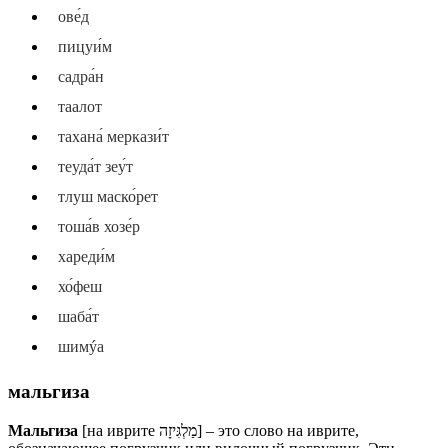
ове́д
пицуи́м
садра́н
таалот
тахана́ меркази́т
теуда́т зеу́т
тлуш маско́рет
тоша́в хозе́р
хареди́м
хо́феш
шаба́т
шимýа
мальгиза
Мальгиза
[на иврите מַלְגִּיזָה] – это слово на иврите,