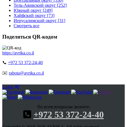
Центральный округ [530]
Тель-Авивский округ [252]
Южный округ [249]
Хайфский округ [73]
Иерусалимский округ [31]
Смотреть все
Поделиться QR-кодом
https://avrika.co.il
📞
+972 53 372-24-40
✉️
rabota@avrika.co.il
Login
По всем вопросам звоните:
+972 53 372-24-40
Copyright © 2019-2026 AVRIKA. All rights reserved.