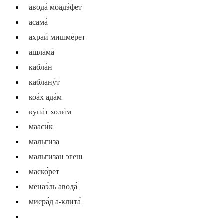
авода́ моадэ́фет
асама́
ахраи́ мишме́рет
ашлама́
кабла́н
каблану́т
коа́х ада́м
купа́т холи́м
мааси́к
мальгиза
мальгизан эгеш
маско́рет
менаэ́ль авода́
мисра́д а-клита́
несиа́