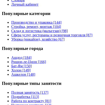
Словарь
Личный кабинет
Популярные категории
Производство и упаковка [144]
Стройка, ремонт, монтаж [104]
Склад и логистика (мальгезан) [98]
Сфера услуг, рестораны и розничная торговля [87]
Уборка (никайон), хозяйство [67]
Популярные города
Ашдод [184]
Ришон-ле-Цион [166]
Бат-Ям [150]
Холон [149]
Ашкелон [148]
Популярные типы занятости
Полная занятость [137]
Подработка [113]
Работа по контракту [81]