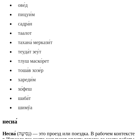
ове́д
пицуи́м
садра́н
таалот
тахана́ меркази́т
теуда́т зеу́т
тлуш маско́рет
тоша́в хозе́р
хареди́м
хо́феш
шаба́т
шимýа
несиа́
Несиа́
(נְסִיעָה) — это проезд или поездка. В рабочем контексте