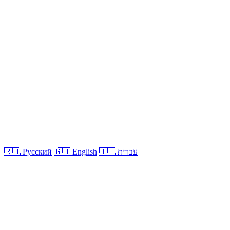
🇮🇱 עברית
🇬🇧 English
🇷🇺 Русский