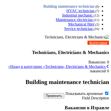
Building maintenance technician
(0)
HVAC technician
(7)
Industrial mechanic
(12)
Maintenance electrician
(11)
Mechanical fitter
(2)
Service technician
(16)
Категория
Technicians, Electricians & Mechanics
Вакансии: 0
Назад в категорию «Technicians, Electricians & Mechanics»
0 вакансий
Building maintenance technician
Показывать архивные
Применить
Field Description
Вакансии в Израиле