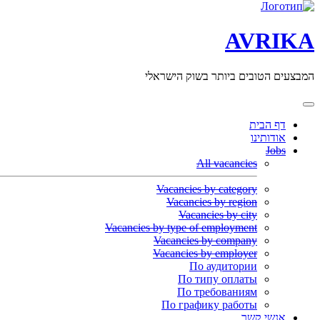
AVRIKA
המבצעים הטובים ביותר בשוק הישראלי
דף הבית
אודותינו
Jobs
All vacancies
Vacancies by category
Vacancies by region
Vacancies by city
Vacancies by type of employment
Vacancies by company
Vacancies by employer
По аудитории
По типу оплаты
По требованиям
По графику работы
אנשי קשר