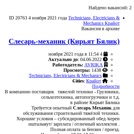
Найдено вакансий: 2
ID 20763
4 ноября 2021 года
Technicians, Electricians &
Mechanics
Крайот
Вакансия в архиве
Слесарь-механик (Кирьят Бялик)
4 ноября 2021 года в 11:54
Актуально до
: 04.06.2022
Работодатель:
AVRIKA
Просмотры:
1438
Technicians, Electricians & Mechanics
Cities
:
Крайот
Подробности
В компанию поставщик тяжелой техники - Грузовики,
сельхозтехника, автопогрузчики и т.д.
в районе Кирьят Бялика
Требуется опытный
Слесарь Механик
для
обслуживания строительной тяжёлой техники.
Хорошие условия – субсидированный обед /керен
иштальмут/ зарплата / отличный коллектив .
Полная оплата за бензин / проезд.