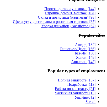
Производство и упаковка [144]
Стройка, ремонт, монтаж [104]
Склад и логистика (мальгезан) [98]
Сфера услуг, рестораны и розничная торговля [87]
Уборка (никайон), хозяйство [67]
Popular cities
Ашдод [184]
Ришон-ле-Цион [166]
Бат-Ям [150]
Холон [149]
Ашкелон [148]
Popular types of employment
Полная занятость [137]
Подработка [113]
Работа по контракту [81]
Частичная занятость [13]
Удалённо [2]
See all