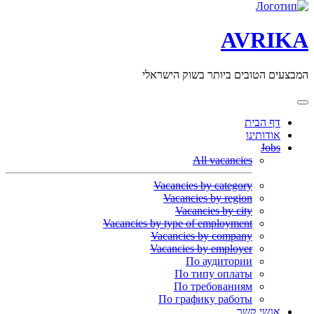
AVRIKA
המבצעים הטובים ביותר בשוק הישראלי
דף הבית
אודותינו
Jobs
All vacancies
Vacancies by category
Vacancies by region
Vacancies by city
Vacancies by type of employment
Vacancies by company
Vacancies by employer
По аудитории
По типу оплаты
По требованиям
По графику работы
אנשי קשר