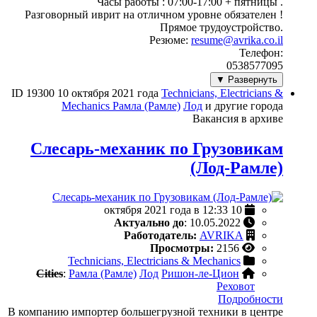
Часы работы : 07:00-17:00 + пятницы .
Разговорный иврит на отличном уровне обязателен !
Прямое трудоустройство.
Резюме:
resume@avrika.co.il
Телефон:
0538577095
Развернуть ▼
ID 19300
10 октября 2021 года
Technicians, Electricians &
Mechanics
Рамла (Рамле)
Лод
и другие города
Вакансия в архиве
Слесарь-механик по Грузовикам
(Лод-Рамле)
10 октября 2021 года в 12:33
Актуально до
: 10.05.2022
Работодатель:
AVRIKA
Просмотры:
2156
Technicians, Electricians & Mechanics
Cities
:
Рамла (Рамле)
Лод
Ришон-ле-Цион
Реховот
Подробности
В компанию импортер большегрузной техники в центре