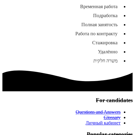
Временная работа
Подработка
Полная занятость
Работа по контракту
Стажировка
Удалённо
משרה חלקית
For candidates
Questions and Answers
Glossary
Личный кабинет
Popular categories