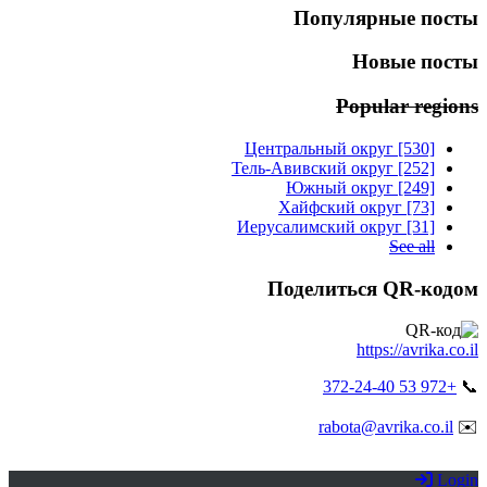
Популярные посты
Новые посты
Popular regions
Центральный округ [530]
Тель-Авивский округ [252]
Южный округ [249]
Хайфский округ [73]
Иерусалимский округ [31]
See all
Поделиться QR-кодом
https://avrika.co.il
+972 53 372-24-40
📞
rabota@avrika.co.il
✉️
Login