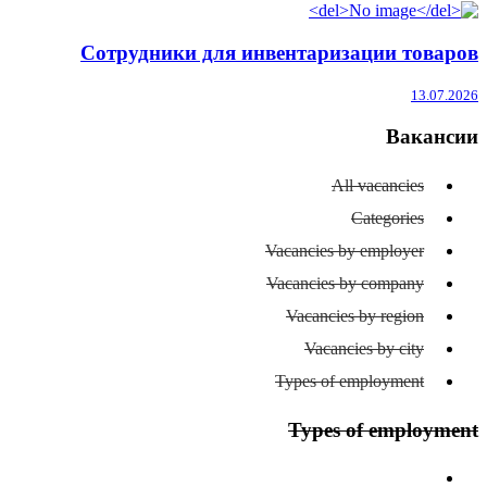
Сотрудники для инвентаризации товаров
13.07.2026
Вакансии
All vacancies
Categories
Vacancies by employer
Vacancies by company
Vacancies by region
Vacancies by city
Types of employment
Types of employment
All types of employment